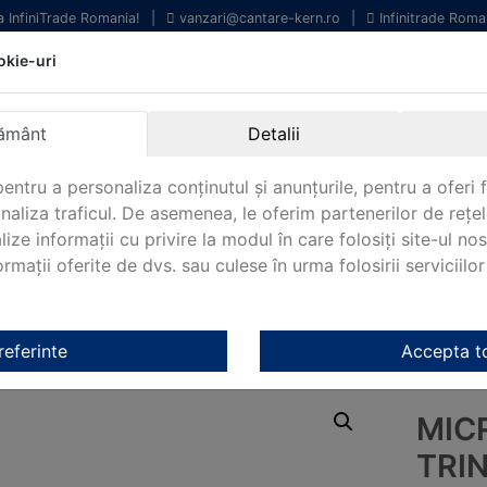
la InfiniTrade Romania!
|
vanzari@cantare-kern.ro
|
Infinitrade Roma
okie-uri
chipamente profesionale
Livrare rapida.
entru laborator.
Oriunde in Romania.
ământ
Detalii
arantie Internationala.
entru a personaliza conținutul și anunțurile, pentru a oferi f
analiza traficul. De asemenea, le oferim partenerilor de rețel
lize informații cu privire la modul în care folosiți site-ul no
mații oferite de dvs. sau culese în urma folosirii serviciilor 
NOUTATI 2024!
KERN&SOHN 180
CONTACT
Kern
/
Microscoape metalurgice Kern
/ Microscop metalurgic Tri
referinte
Accepta t
MIC
TRI