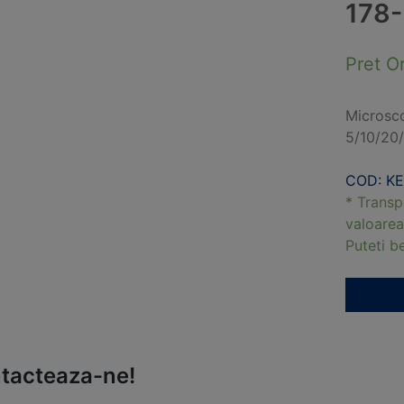
178
Pret O
Microsco
5/10/20
COD: KE
* Transp
valoarea
Puteti 
tacteaza-ne!