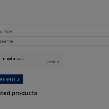
a fisier
se file
ite mesajul
ated products