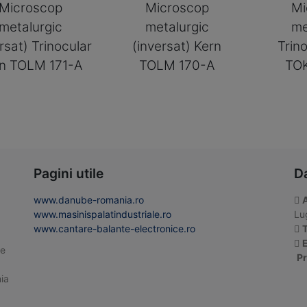
Microscop
Microscop
Mi
metalurgic
metalurgic
me
rsat) Trinocular
(inversat) Kern
Trin
n TOLM 171-A
TOLM 170-A
TO
Pagini utile
D
www.danube-romania.ro
www.masinispalatindustriale.ro
Lug
www.cantare-balante-electronice.ro
T
E
te
Pr
ia