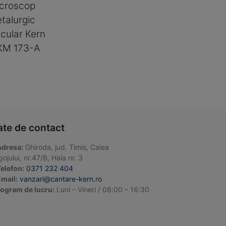
croscop
talurgic
ocular Kern
KM 173-A
ate de contact
Adresa:
Ghiroda, jud. Timis, Calea
ojului, nr.47/B, Hala nr. 3
elefon:
0371 232 404
mail:
vanzari@cantare-kern.ro
ogram de lucru:
Luni – Vineri / 08:00 – 16:30