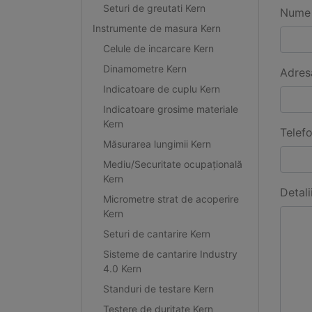
Seturi de greutati Kern
Nume 
Instrumente de masura Kern
Celule de incarcare Kern
Dinamometre Kern
Adres
Indicatoare de cuplu Kern
Indicatoare grosime materiale
Kern
Telef
Măsurarea lungimii Kern
Mediu/Securitate ocupațională
Kern
Detali
Micrometre strat de acoperire
Kern
Seturi de cantarire Kern
Sisteme de cantarire Industry
4.0 Kern
Standuri de testare Kern
Testere de duritate Kern