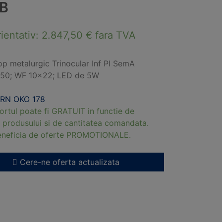
-B
rientativ:
2.847,50
€
fara TVA
p metalurgic Trinocular Inf Pl SemA
/50; WF 10×22; LED de 5W
RN OKO 178
ortul poate fi GRATUIT in functie de
 produsului si de cantitatea comandata.
beneficia de oferte PROMOTIONALE.
Cere-ne oferta actualizata