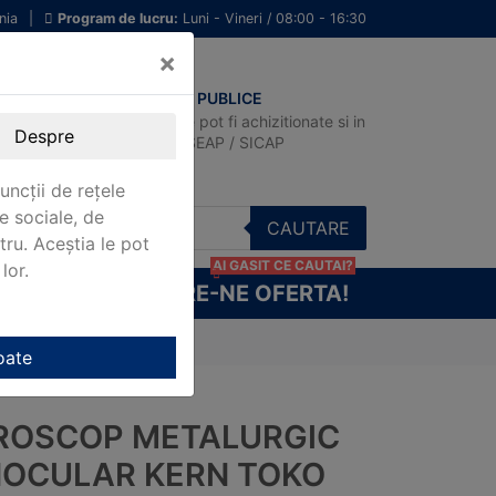
nia
|
Program de lucru:
Luni - Vineri / 08:00 - 16:30
×
ACHIZITII PUBLICE
Produsele pot fi achizitionate si in
Despre
sistemul SEAP / SICAP
uncții de rețele
e sociale, de
CAUTARE
stru. Aceștia le pot
AI GASIT CE CAUTAI?
lor.
CERE-NE OFERTA!
nocular Kern TOKO 178-B
oate
ROSCOP METALURGIC
NOCULAR KERN TOKO