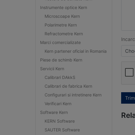
Instrumente optice Kern
Microscoape Kern
Polarimetre Kern
Refractometre Kern
Incarc
Marci comercializate
Choo
Kern partener oficial in Romania
Piese de schimb Kern
Servicii Kern
Calibrari DAkkS
Calibrari de fabrica Kern
Configurari si intretinere Kern
Trim
Verificari Kern
Software Kern
Rel
KERN Software
SAUTER Software