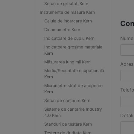
Seturi de greutati Kern
Instrumente de masura Kern
Celule de incarcare Kern
Con
Dinamometre Kern
Nume 
Indicatoare de cuplu Kern
Indicatoare grosime materiale
Kern
Măsurarea lungimii Kern
Adres
Mediu/Securitate ocupațională
Kern
Micrometre strat de acoperire
Telef
Kern
Seturi de cantarire Kern
Sisteme de cantarire Industry
Detali
4.0 Kern
Standuri de testare Kern
Testere de duritate Kern