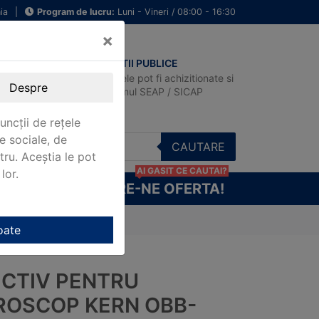
ia
|
Program de lucru:
Luni - Vineri / 08:00 - 16:30
×
ACHIZITII PUBLICE
Produsele pot fi achizitionate si
Despre
in sistemul SEAP / SICAP
uncții de rețele
e sociale, de
CAUTARE
stru. Aceștia le pot
AI GASIT CE CAUTAI?
lor.
CERE-NE OFERTA!
icroscop KERN OBB-A1563
oate
ECTIV PENTRU
ROSCOP KERN OBB-