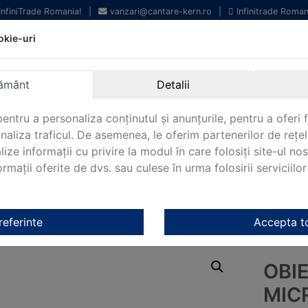
 InfiniTrade Romania!
|
vanzari@cantare-kern.ro
|
Infinitrade Roman
okie-uri
Echipamente profesionale
Livrare rapida.
pentru laborator.
Oriunde in Romania.
ământ
Detalii
Garantie Internationala.
entru a personaliza conținutul și anunțurile, pentru a oferi f
analiza traficul. De asemenea, le oferim partenerilor de rețel
lize informații cu privire la modul în care folosiți site-ul no
mații oferite de dvs. sau culese în urma folosirii serviciilor 
NOUTATI 2024!
KERN&SOHN 180
CONTACT
ptice Kern
/
Lentile obiectiv microscop Kern
/ Obiectiv pentru m
referinte
Accepta t
OBI
MIC