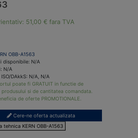
63
rientativ:
51,00
€
fara TVA
ERN OBB-A1563
i disponibile: N/A
i: N/A
i ISO/DAkkS: N/A, N/A
ortul poate fi GRATUIT in functie de
 produsului si de cantitatea comandata.
beneficia de oferte PROMOTIONALE.
Cere-ne oferta actualizata
isa tehnica KERN OBB-A1563