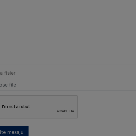
a fisier
se file
ite mesajul