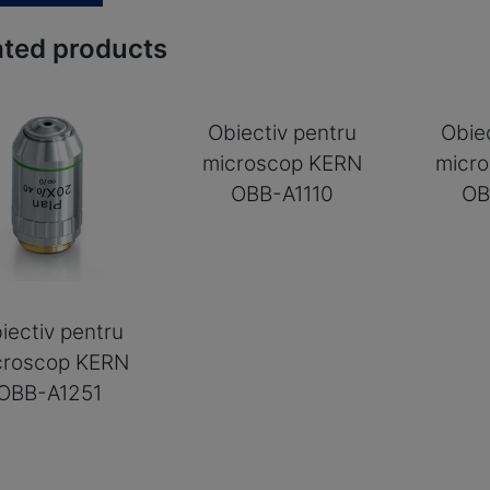
ated products
Obiectiv pentru
Obie
microscop KERN
micr
OBB-A1110
OB
iectiv pentru
croscop KERN
OBB-A1251