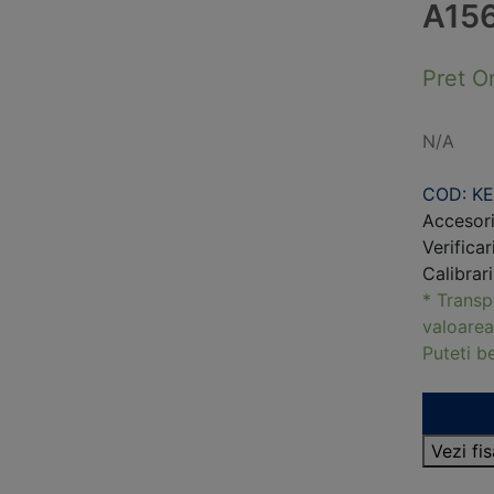
A15
Pret O
N/A
COD: K
Accesori
Verificar
Calibrar
* Transp
valoarea
Puteti 
Vezi f