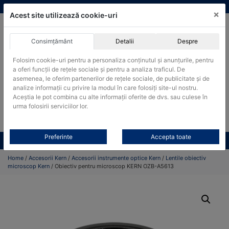
Skip
vanzari@cantare-kern.ro
|
Infinitrade Romania
×
to
Acest site utilizează cookie-uri
content
Consimțământ
Detalii
Despre
ACHIZITII PUBLICE
Folosim cookie-uri pentru a personaliza conținutul și anunțurile, pentru
Produsele pot fi achizitionate si in sistemul SEAP / SICAP
a oferi funcții de rețele sociale și pentru a analiza traficul. De
asemenea, le oferim partenerilor de rețele sociale, de publicitate și de
Products
analize informații cu privire la modul în care folosiți site-ul nostru.
search
CAUTARE
Aceștia le pot combina cu alte informații oferite de dvs. sau culese în
urma folosirii serviciilor lor.
Cere-ne oferta!
Preferinte
Accepta toate
Toate produsele
CONTACT
Home
/
Accesorii Kern
/
Accesorii instrumente optice Kern
/
Lentile obiectiv
microscop Kern
/ Obiectiv pentru microscop KERN OZB-A5613