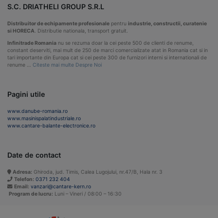
S.C. DRIATHELI GROUP S.R.L
Distribuitor de echipamente profesionale
pentru
industrie, constructii, curatenie
si HORECA
. Distributie nationala, transport gratuit.
Infinitrade Romania
nu se rezuma doar la cei peste 500 de clienti de renume,
constant deserviti, mai mult de 250 de marci comercializate atat in Romania cat si in
tari importante din Europa cat si cei peste 300 de furnizori interni si internationali de
renume …
Citeste mai multe Despre Noi
Pagini utile
www.danube-romania.ro
www.masinispalatindustriale.ro
www.cantare-balante-electronice.ro
Date de contact
Adresa:
Ghiroda, jud. Timis, Calea Lugojului, nr.47/B, Hala nr. 3
Telefon:
0371 232 404
Email:
vanzari@cantare-kern.ro
Program de lucru:
Luni – Vineri / 08:00 – 16:30