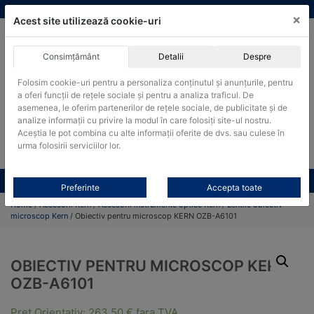
Skip
vanzari@cantare-kern.ro
|
Infinitrade Romania
×
to
Acest site utilizează cookie-uri
content
Consimțământ
Detalii
Despre
ACHIZITII PUBLICE
Folosim cookie-uri pentru a personaliza conținutul și anunțurile, pentru
Produsele pot fi achizitionate si in sistemul SEAP / SICAP
a oferi funcții de rețele sociale și pentru a analiza traficul. De
Products
asemenea, le oferim partenerilor de rețele sociale, de publicitate și de
search
CAUTARE
analize informații cu privire la modul în care folosiți site-ul nostru.
Aceștia le pot combina cu alte informații oferite de dvs. sau culese în
urma folosirii serviciilor lor.
Cere-ne oferta!
Toate produsele
CONTACT
Preferinte
Accepta toate
Home
/
Accesorii Kern
/
Accesorii instrumente optice Kern
/
Lentile obiectiv
microscop Kern
/ Obiectiv pentru microscop KERN OZB-A6101
OBIECTIV PENTRU MICROSCOP KERN
OZB-A6101
Pret Orientativ:
263,50
€
fara TVA