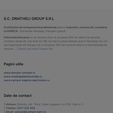
S.C. DRIATHELI GROUP S.R.L
Distribuitor de echipamente profesionale
pentru
industrie, constructii, curatenie
si HORECA
. Distributie nationala, transport gratuit.
Infinitrade Romania
nu se rezuma doar la cei peste 500 de clienti de renume,
constant deserviti, mai mult de 250 de marci comercializate atat in Romania cat si in
tari importante din Europa cat si cei peste 300 de furnizori interni si internationali de
renume …
Citeste mai multe Despre Noi
Pagini utile
www.danube-romania.ro
www.masinispalatindustriale.ro
www.cantare-balante-electronice.ro
Date de contact
Adresa:
Ghiroda, jud. Timis, Calea Lugojului, nr.47/B, Hala nr. 3
Telefon:
0371 232 404
Email:
vanzari@cantare-kern.ro