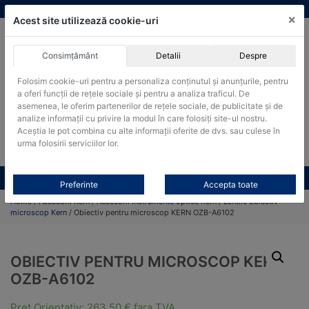
Skip
vanzari@cantare-kern.ro
|
Infinitrade Romania
×
to
Acest site utilizează cookie-uri
content
Consimțământ
Detalii
Despre
ACHIZITII PUBLICE
Folosim cookie-uri pentru a personaliza conținutul și anunțurile, pentru
Produsele pot fi achizitionate si in sistemul SEAP / SICAP
a oferi funcții de rețele sociale și pentru a analiza traficul. De
Products
asemenea, le oferim partenerilor de rețele sociale, de publicitate și de
search
CAUTARE
analize informații cu privire la modul în care folosiți site-ul nostru.
Aceștia le pot combina cu alte informații oferite de dvs. sau culese în
urma folosirii serviciilor lor.
Cere-ne oferta!
Toate produsele
CONTACT
Preferinte
Accepta toate
Home
/
Accesorii Kern
/
Accesorii instrumente optice Kern
/
Lentile obiectiv
microscop Kern
/ Obiectiv pentru microscop KERN OZB-A6102
OBIECTIV PENTRU MICROSCOP KERN
OZB-A6102
Pret Orientativ:
263,50
€
fara TVA