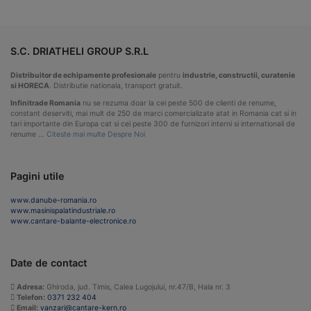
S.C. DRIATHELI GROUP S.R.L
Distribuitor de echipamente profesionale
pentru
industrie, constructii, curatenie
si HORECA
. Distributie nationala, transport gratuit.
Infinitrade Romania
nu se rezuma doar la cei peste 500 de clienti de renume,
constant deserviti, mai mult de 250 de marci comercializate atat in Romania cat si in
tari importante din Europa cat si cei peste 300 de furnizori interni si internationali de
renume …
Citeste mai multe Despre Noi
Pagini utile
www.danube-romania.ro
www.masinispalatindustriale.ro
www.cantare-balante-electronice.ro
Date de contact
Adresa:
Ghiroda, jud. Timis, Calea Lugojului, nr.47/B, Hala nr. 3
Telefon:
0371 232 404
Email:
vanzari@cantare-kern.ro