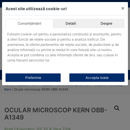
Skip
vanzari@cantare-kern.ro
|
Infinitrade Romania
×
to
Acest site utilizează cookie-uri
content
Consimțământ
Detalii
Despre
ACHIZITII PUBLICE
Folosim cookie-uri pentru a personaliza conținutul și anunțurile, pentru
Produsele pot fi achizitionate si in sistemul SEAP / SICAP
a oferi funcții de rețele sociale și pentru a analiza traficul. De
Products
asemenea, le oferim partenerilor de rețele sociale, de publicitate și de
search
CAUTARE
analize informații cu privire la modul în care folosiți site-ul nostru.
Aceștia le pot combina cu alte informații oferite de dvs. sau culese în
urma folosirii serviciilor lor.
Cere-ne oferta!
Toate produsele
CONTACT
Preferinte
Accepta toate
Home
/
Accesorii Kern
/
Accesorii instrumente optice Kern
/
Oculare microscop
Kern
/ Ocular microscop KERN OBB-A1349
OCULAR MICROSCOP KERN OBB-
A1349
Pret Orientativ:
55,25
€
fara TVA