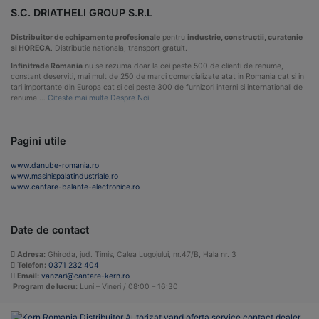
S.C. DRIATHELI GROUP S.R.L
Distribuitor de echipamente profesionale
pentru
industrie, constructii, curatenie
si HORECA
. Distributie nationala, transport gratuit.
Infinitrade Romania
nu se rezuma doar la cei peste 500 de clienti de renume,
constant deserviti, mai mult de 250 de marci comercializate atat in Romania cat si in
tari importante din Europa cat si cei peste 300 de furnizori interni si internationali de
renume …
Citeste mai multe Despre Noi
Pagini utile
www.danube-romania.ro
www.masinispalatindustriale.ro
www.cantare-balante-electronice.ro
Date de contact
Adresa:
Ghiroda, jud. Timis, Calea Lugojului, nr.47/B, Hala nr. 3
Telefon:
0371 232 404
Email:
vanzari@cantare-kern.ro
Program de lucru:
Luni – Vineri / 08:00 – 16:30