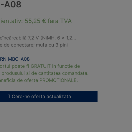
-A08
rientativ:
55,25
€
fara TVA
reîncărcabilă 7,2 V (NiMH, 6 x 1,2…
e de conectare; mufa cu 3 pini
ERN MBC-A08
ortul poate fi GRATUIT in functie de
 produsului si de cantitatea comandata.
beneficia de oferte PROMOTIONALE.
Cere-ne oferta actualizata