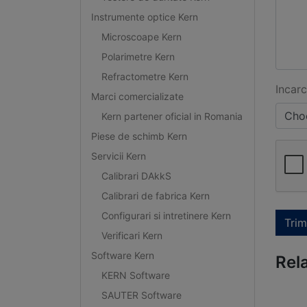
Instrumente optice Kern
Microscoape Kern
Polarimetre Kern
Refractometre Kern
Incarc
Marci comercializate
Choo
Kern partener oficial in Romania
Piese de schimb Kern
Servicii Kern
Calibrari DAkkS
Calibrari de fabrica Kern
Configurari si intretinere Kern
Trim
Verificari Kern
Software Kern
Rel
KERN Software
SAUTER Software