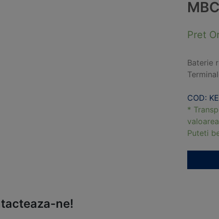
MBC
Pret O
Baterie 
Terminal
COD: K
* Transp
valoarea
Puteti 
tacteaza-ne!