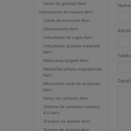
Seturi de greutati Kern
Nume 
Instrumente de masura Kern
Celule de incarcare Kern
Dinamometre Kern
Adres
Indicatoare de cuplu Kern
Indicatoare grosime materiale
Kern
Telef
Măsurarea lungimii Kern
Mediu/Securitate ocupațională
Kern
Detali
Micrometre strat de acoperire
Kern
Seturi de cantarire Kern
Sisteme de cantarire Industry
4.0 Kern
Standuri de testare Kern
Testere de duritate Kern