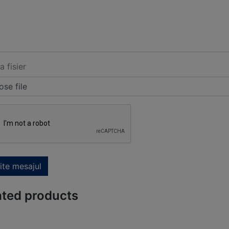
a fisier
se file
ite mesajul
ated products