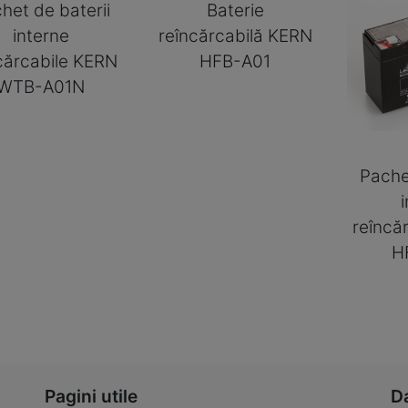
het de baterii
Baterie
interne
reîncărcabilă KERN
cărcabile KERN
HFB-A01
WTB-A01N
Pache
reîncă
H
Pagini utile
D