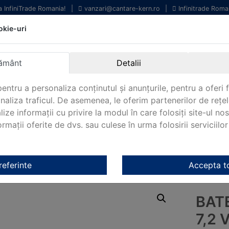
la InfiniTrade Romania!
|
vanzari@cantare-kern.ro
|
Infinitrade Roma
okie-uri
chipamente profesionale
Livrare rapida.
entru laborator.
Oriunde in Romania.
ământ
Detalii
arantie Internationala.
entru a personaliza conținutul și anunțurile, pentru a oferi f
analiza traficul. De asemenea, le oferim partenerilor de rețel
lize informații cu privire la modul în care folosiți site-ul no
mații oferite de dvs. sau culese în urma folosirii serviciilor 
NOUTATI 2024!
KERN&SOHN 180
CONTACT
/
Baterii reincarcabile Kern
/ Baterie reîncărcabilă 7,2 V (NiMH, 6
referinte
Accepta t
BAT
7,2 