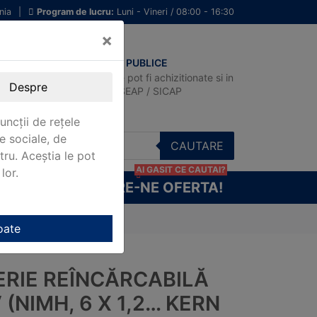
nia
|
Program de lucru:
Luni - Vineri / 08:00 - 16:30
×
ACHIZITII PUBLICE
Produsele pot fi achizitionate si in
Despre
sistemul SEAP / SICAP
uncții de rețele
e sociale, de
CAUTARE
stru. Aceștia le pot
AI GASIT CE CAUTAI?
lor.
CERE-NE OFERTA!
 x 1,2… Kern MBC-A08
oate
ERIE REÎNCĂRCABILĂ
V (NIMH, 6 X 1,2… KERN