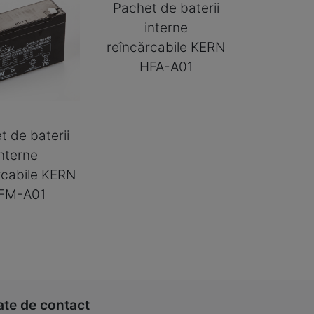
Pachet de baterii
interne
reîncărcabile KERN
HFA-A01
t de baterii
interne
rcabile KERN
FM-A01
ate de contact