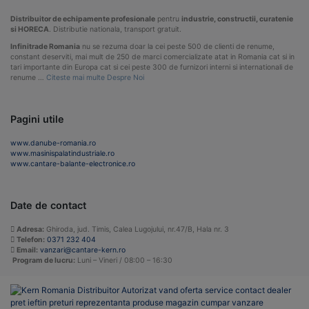
Distribuitor de echipamente profesionale
pentru
industrie, constructii, curatenie
si HORECA
. Distributie nationala, transport gratuit.
Infinitrade Romania
nu se rezuma doar la cei peste 500 de clienti de renume,
constant deserviti, mai mult de 250 de marci comercializate atat in Romania cat si in
tari importante din Europa cat si cei peste 300 de furnizori interni si internationali de
renume …
Citeste mai multe Despre Noi
Pagini utile
www.danube-romania.ro
www.masinispalatindustriale.ro
www.cantare-balante-electronice.ro
Date de contact
Adresa:
Ghiroda, jud. Timis, Calea Lugojului, nr.47/B, Hala nr. 3
Telefon:
0371 232 404
Email:
vanzari@cantare-kern.ro
Program de lucru:
Luni – Vineri / 08:00 – 16:30