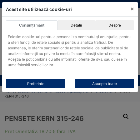
Skip
vanzari@cantare-kern.ro
|
Infinitrade Romania
×
to
Acest site utilizează cookie-uri
content
Consimțământ
Detalii
Despre
ACHIZITII PUBLICE
Folosim cookie-uri pentru a personaliza conținutul și anunțurile, pentru
Produsele pot fi achizitionate si in sistemul SEAP / SICAP
a oferi funcții de rețele sociale și pentru a analiza traficul. De
Products
asemenea, le oferim partenerilor de rețele sociale, de publicitate și de
search
CAUTARE
analize informații cu privire la modul în care folosiți site-ul nostru.
Aceștia le pot combina cu alte informații oferite de dvs. sau culese în
urma folosirii serviciilor lor.
Cere-ne oferta!
Toate produsele
CONTACT
Preferinte
Accepta toate
Home
/
Greutati de test Kern
/
Accesorii greutăți Kern
/
Pensete Kern
/ Pensete
KERN 315-246
PENSETE KERN 315-246
Pret Orientativ:
18,70
€
fara TVA