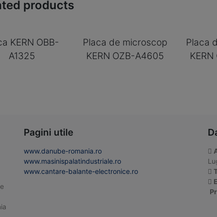
ated products
ca KERN OBB-
Placa de microscop
Placa 
A1325
KERN OZB-A4605
KERN
Pagini utile
D
www.danube-romania.ro
www.masinispalatindustriale.ro
Lug
www.cantare-balante-electronice.ro
T
E
te
Pr
ia