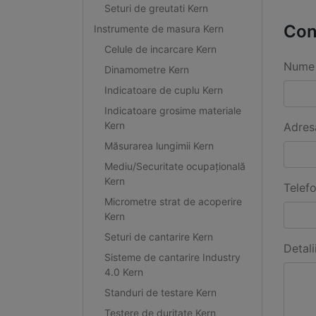
Seturi de greutati Kern
Con
Instrumente de masura Kern
Celule de incarcare Kern
Nume 
Dinamometre Kern
Indicatoare de cuplu Kern
Indicatoare grosime materiale
Kern
Adres
Măsurarea lungimii Kern
Mediu/Securitate ocupațională
Kern
Telef
Micrometre strat de acoperire
Kern
Seturi de cantarire Kern
Detali
Sisteme de cantarire Industry
4.0 Kern
Standuri de testare Kern
Testere de duritate Kern