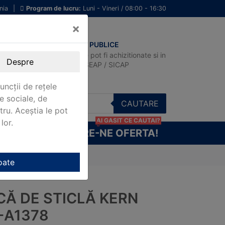
nia
|
Program de lucru:
Luni - Vineri / 08:00 - 16:30
×
ACHIZITII PUBLICE
Produsele pot fi achizitionate si in
Despre
sistemul SEAP / SICAP
uncții de rețele
e sociale, de
CAUTARE
stru. Aceștia le pot
AI GASIT CE CAUTAI?
lor.
CERE-NE OFERTA!
N OBB-A1378
oate
CĂ DE STICLĂ KERN
-A1378