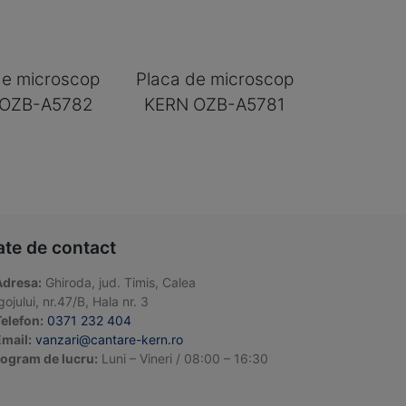
de microscop
Placa de microscop
 OZB-A5782
KERN OZB-A5781
ate de contact
Adresa:
Ghiroda, jud. Timis, Calea
ojului, nr.47/B, Hala nr. 3
elefon:
0371 232 404
mail:
vanzari@cantare-kern.ro
ogram de lucru:
Luni – Vineri / 08:00 – 16:30