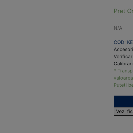
Pret O
N/A
COD: K
Accesori
Verificar
Calibrar
* Transp
valoarea
Puteti 
Vezi f