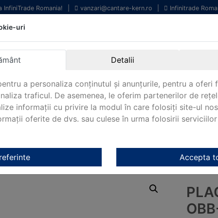
la InfiniTrade Romania!
|
vanzari@cantare-kern.ro
|
Infinitrade Roma
okie-uri
chipamente profesionale
Livrare rapida.
entru laborator.
Oriunde in Romania.
ământ
Detalii
arantie Internationala.
entru a personaliza conținutul și anunțurile, pentru a oferi f
analiza traficul. De asemenea, le oferim partenerilor de rețel
lize informații cu privire la modul în care folosiți site-ul no
mații oferite de dvs. sau culese în urma folosirii serviciilor 
NOUTATI 2024!
KERN&SOHN 180
CONTACT
ptice Kern
/
Mese microscop(platine) Kern
/ Placă de sticlă KER
referinte
Accepta t
PLA
OBB