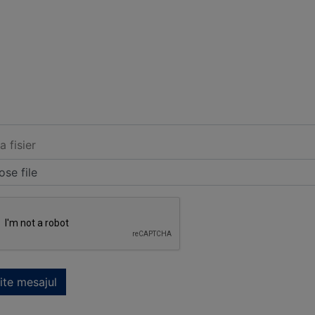
a fisier
se file
ite mesajul