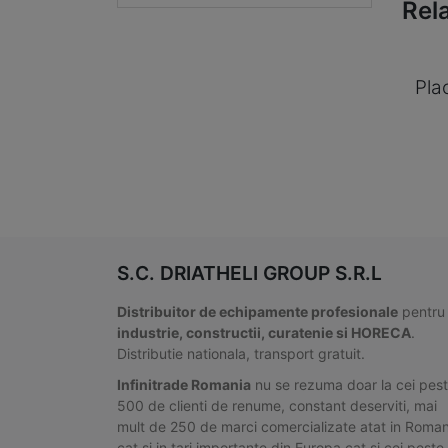
Rel
Pla
S.C. DRIATHELI GROUP S.R.L
Distribuitor de echipamente profesionale
pentru
industrie, constructii, curatenie si HORECA
.
Distributie nationala, transport gratuit.
Infinitrade Romania
nu se rezuma doar la cei pes
500 de clienti de renume, constant deserviti, mai
mult de 250 de marci comercializate atat in Roman
cat si in tari importante din Europa cat si cei peste