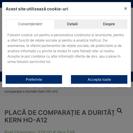
Skip
vanzari@cantare-kern.ro
|
Infinitrade Romania
×
to
Acest site utilizează cookie-uri
content
Consimțământ
Detalii
Despre
ACHIZITII PUBLICE
Folosim cookie-uri pentru a personaliza conținutul și anunțurile, pentru
Produsele pot fi achizitionate si in sistemul SEAP / SICAP
a oferi funcții de rețele sociale și pentru a analiza traficul. De
Products
asemenea, le oferim partenerilor de rețele sociale, de publicitate și de
search
CAUTARE
analize informații cu privire la modul în care folosiți site-ul nostru.
Aceștia le pot combina cu alte informații oferite de dvs. sau culese în
urma folosirii serviciilor lor.
Cere-ne oferta!
Toate produsele
CONTACT
Preferinte
Accepta toate
Home
/
Accesorii Kern
/
Accesorii instrumente de măsura Kern
/
Altele
/ Placă de
comparație a durității Kern HO-A12
PLACĂ DE COMPARAȚIE A DURITĂȚII
KERN HO-A12
Pret Orientativ:
374,00
€
fara TVA