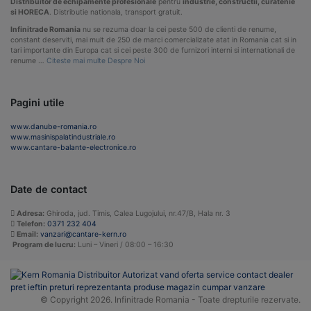
Distribuitor de echipamente profesionale
pentru
industrie, constructii, curatenie
si HORECA
. Distributie nationala, transport gratuit.
Infinitrade Romania
nu se rezuma doar la cei peste 500 de clienti de renume,
constant deserviti, mai mult de 250 de marci comercializate atat in Romania cat si in
tari importante din Europa cat si cei peste 300 de furnizori interni si internationali de
renume …
Citeste mai multe Despre Noi
Pagini utile
www.danube-romania.ro
www.masinispalatindustriale.ro
www.cantare-balante-electronice.ro
Date de contact
Adresa:
Ghiroda, jud. Timis, Calea Lugojului, nr.47/B, Hala nr. 3
Telefon:
0371 232 404
Email:
vanzari@cantare-kern.ro
Program de lucru:
Luni – Vineri / 08:00 – 16:30
© Copyright 2026. Infinitrade Romania - Toate drepturile rezervate.