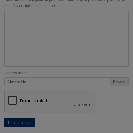
Detaliile solicitarii (marcile produselor, denumireile produselor, placute de
identificare, date tehnice, etc.)
Incarca fisier
Choose file
Trimite mesajul