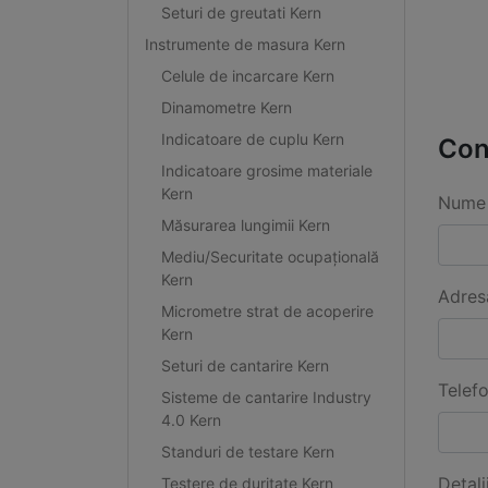
Seturi de greutati Kern
Instrumente de masura Kern
Celule de incarcare Kern
Dinamometre Kern
Indicatoare de cuplu Kern
Con
Indicatoare grosime materiale
Kern
Nume 
Măsurarea lungimii Kern
Mediu/Securitate ocupațională
Kern
Adres
Micrometre strat de acoperire
Kern
Seturi de cantarire Kern
Telef
Sisteme de cantarire Industry
4.0 Kern
Standuri de testare Kern
Detali
Testere de duritate Kern