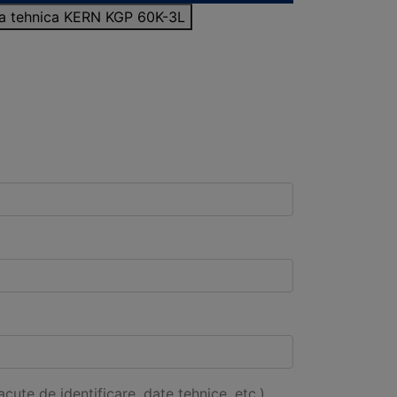
sa tehnica KERN KGP 60K-3L
acute de identificare, date tehnice, etc.)