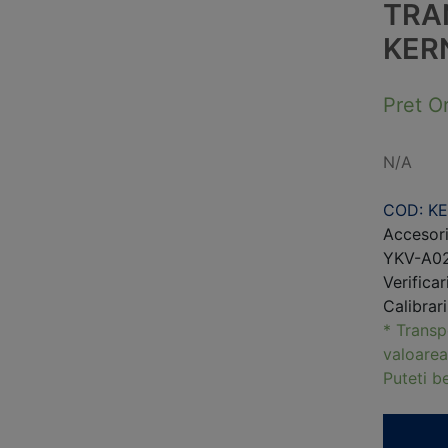
TRA
KER
Pret O
N/A
COD: KE
Accesori
YKV-A02
Verificar
Calibrar
* Transp
valoarea
Puteti 