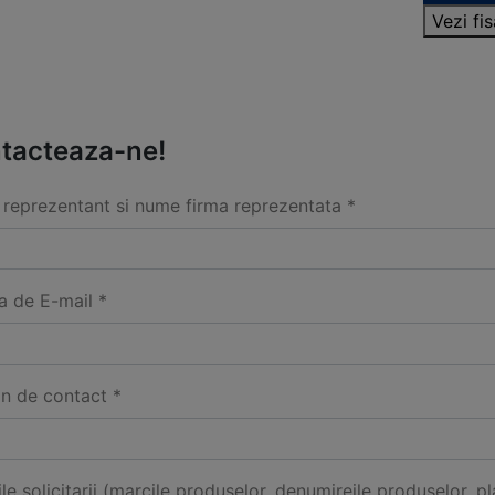
Vezi fi
tacteaza-ne!
reprezentant si nume firma reprezentata *
a de E-mail *
on de contact *
ile solicitarii (marcile produselor, denumireile produselor, pl