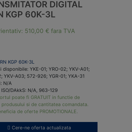
NSMITATOR DIGITAL
N KGP 60K-3L
rientativ:
510,00
€
fara TVA
RN KGP 60K-3L
i disponibile: YKE-01; YRO-02; YKV-A01;
; YKV-A03; 572-926; YGR-01; YKA-31
i: N/A
i ISO/DAkkS: N/A, 963-129
ortul poate fi GRATUIT in functie de
 produsului si de cantitatea comandata.
beneficia de oferte PROMOTIONALE.
Cere-ne oferta actualizata