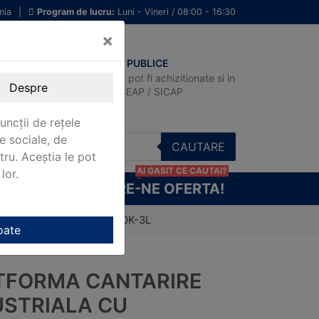
nia
|
Program de lucru:
Luni - Vineri / 08:00 - 16:30
×
ACHIZITII PUBLICE
Produsele pot fi achizitionate si in
Despre
sistemul SEAP / SICAP
uncții de rețele
e sociale, de
CAUTARE
stru. Aceștia le pot
AI GASIT CE CAUTAI?
lor.
CERE-NE OFERTA!
smitator digital KERN KGP 60K-3L
oate
TFORMA CANTARIRE
USTRIALA CU