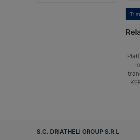
Trim
Rel
Plat
i
tran
KE
S.C. DRIATHELI GROUP S.R.L