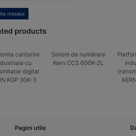
ite mesajul
ated products
forma cantarire
Sistem de numărare
Platfo
ndustriala cu
Kern CCS 600K-2L
indu
smitator digital
transmi
RN KGP 30K-3
KERN
Pagini utile
D