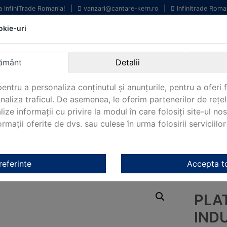
la InfiniTrade Romania!
|
vanzari@cantare-kern.ro
|
Infinitrade Roma
okie-uri
chipamente profesionale
Livrare rapida.
entru laborator.
Oriunde in Romania.
ământ
Detalii
arantie Internationala.
entru a personaliza conținutul și anunțurile, pentru a oferi f
analiza traficul. De asemenea, le oferim partenerilor de rețel
lize informații cu privire la modul în care folosiți site-ul no
mații oferite de dvs. sau culese în urma folosirii serviciilor 
NOUTATI 2024!
KERN&SOHN 180
CONTACT
tarire Industry 4.0 Kern
/ Platforma cantarire industriala cu tran
referinte
Accepta t
PLA
IND