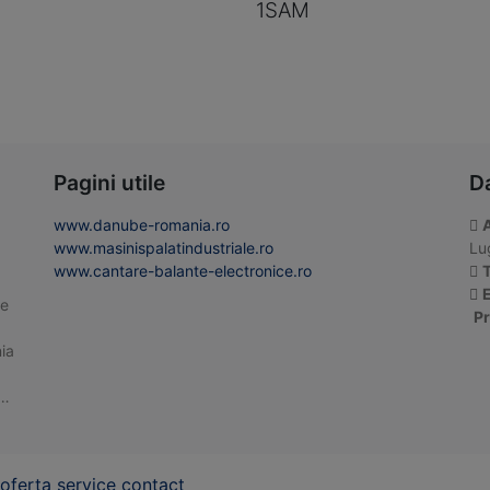
1SAM
Pagini utile
D
www.danube-romania.ro
www.masinispalatindustriale.ro
Lug
www.cantare-balante-electronice.ro
T
E
te
Pr
ia
 …