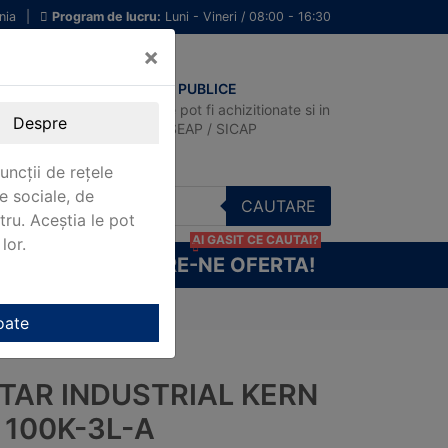
nia
|
Program de lucru:
Luni - Vineri / 08:00 - 16:30
×
ACHIZITII PUBLICE
Produsele pot fi achizitionate si in
Despre
sistemul SEAP / SICAP
uncții de rețele
e sociale, de
CAUTARE
stru. Aceștia le pot
AI GASIT CE CAUTAI?
lor.
CERE-NE OFERTA!
IFB 100K-3L-A
oate
TAR INDUSTRIAL KERN
 100K-3L-A