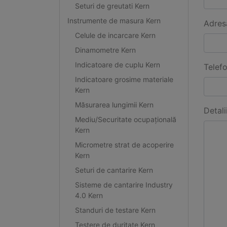
Seturi de greutati Kern
Instrumente de masura Kern
Adres
Celule de incarcare Kern
Dinamometre Kern
Indicatoare de cuplu Kern
Telef
Indicatoare grosime materiale
Kern
Măsurarea lungimii Kern
Detali
Mediu/Securitate ocupațională
Kern
Micrometre strat de acoperire
Kern
Seturi de cantarire Kern
Sisteme de cantarire Industry
4.0 Kern
Standuri de testare Kern
Testere de duritate Kern