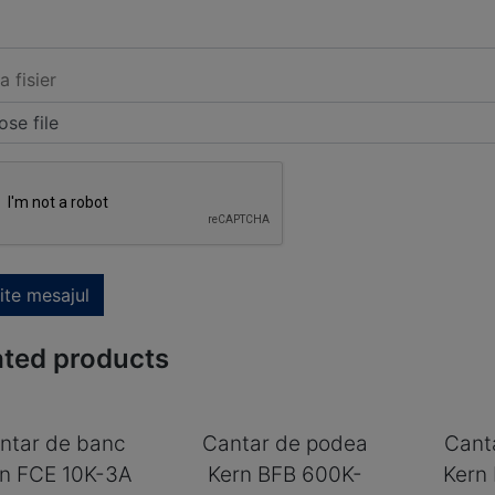
a fisier
se file
ite mesajul
ated products
ntar de banc
Cantar de podea
Cant
rn FCE 10K-3A
Kern BFB 600K-
Kern