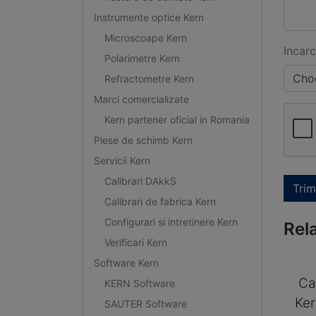
Instrumente optice Kern
Microscoape Kern
Incarc
Polarimetre Kern
Choo
Refractometre Kern
Marci comercializate
Kern partener oficial in Romania
Piese de schimb Kern
Servicii Kern
Calibrari DAkkS
Trim
Calibrari de fabrica Kern
Configurari si intretinere Kern
Rel
Verificari Kern
Software Kern
Ca
KERN Software
Ke
SAUTER Software