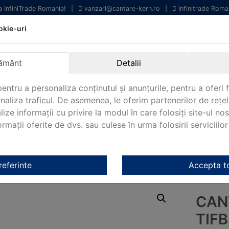
la InfiniTrade Romania!
|
vanzari@cantare-kern.ro
|
Infinitrade Roma
okie-uri
chipamente profesionale
Livrare rapida.
entru laborator.
Oriunde in Romania.
ământ
Detalii
arantie Internationala.
entru a personaliza conținutul și anunțurile, pentru a oferi f
analiza traficul. De asemenea, le oferim partenerilor de rețel
lize informații cu privire la modul în care folosiți site-ul no
mații oferite de dvs. sau culese în urma folosirii serviciilor 
NOUTATI 2024!
KERN&SOHN 180
CONTACT
riale Kern
/
Platforme de cantarire Kern
/ Cantar industrial Kern T
referinte
Accepta t
CAN
TIFB