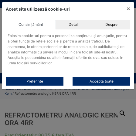
Skip
vanzari@cantare-kern.ro
|
Infinitrade Romania
×
to
Acest site utilizează cookie-uri
content
Consimțământ
Detalii
Despre
ACHIZITII PUBLICE
Folosim cookie-uri pentru a personaliza conținutul și anunțurile, pentru
Produsele pot fi achizitionate si in sistemul SEAP / SICAP
a oferi funcții de rețele sociale și pentru a analiza traficul. De
Products
asemenea, le oferim partenerilor de rețele sociale, de publicitate și de
search
CAUTARE
analize informații cu privire la modul în care folosiți site-ul nostru.
Aceștia le pot combina cu alte informații oferite de dvs. sau culese în
urma folosirii serviciilor lor.
Cere-ne oferta!
Toate produsele
CONTACT
Preferinte
Accepta toate
Home
/
Instrumente optice Kern
/
Refractometre Kern
/
Refractometre analogice
Kern
/ Refractometru analogic KERN ORA 4RR
REFRACTOMETRU ANALOGIC KERN
ORA 4RR
Pret Orientativ:
80,75
€
fara TVA