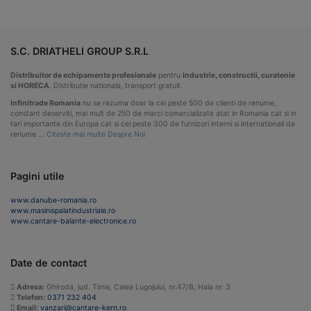
S.C. DRIATHELI GROUP S.R.L
Distribuitor de echipamente profesionale
pentru
industrie, constructii, curatenie
si HORECA
. Distributie nationala, transport gratuit.
Infinitrade Romania
nu se rezuma doar la cei peste 500 de clienti de renume,
constant deserviti, mai mult de 250 de marci comercializate atat in Romania cat si in
tari importante din Europa cat si cei peste 300 de furnizori interni si internationali de
renume …
Citeste mai multe Despre Noi
Pagini utile
www.danube-romania.ro
www.masinispalatindustriale.ro
www.cantare-balante-electronice.ro
Date de contact
Adresa:
Ghiroda, jud. Timis, Calea Lugojului, nr.47/B, Hala nr. 3
Telefon:
0371 232 404
Email:
vanzari@cantare-kern.ro