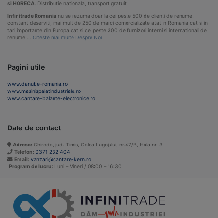
si HORECA
. Distributie nationala, transport gratuit.
Infinitrade Romania
nu se rezuma doar la cei peste 500 de clienti de renume,
constant deserviti, mai mult de 250 de marci comercializate atat in Romania cat si in
tari importante din Europa cat si cei peste 300 de furnizori interni si internationali de
renume …
Citeste mai multe Despre Noi
Pagini utile
www.danube-romania.ro
www.masinispalatindustriale.ro
www.cantare-balante-electronice.ro
Date de contact
Adresa:
Ghiroda, jud. Timis, Calea Lugojului, nr.47/B, Hala nr. 3
Telefon:
0371 232 404
Email:
vanzari@cantare-kern.ro
Program de lucru:
Luni – Vineri / 08:00 – 16:30