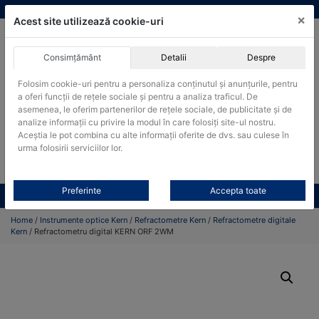
Skip
vanzari@cantare-kern.ro
|
Infinitrade Romania
×
to
Acest site utilizează cookie-uri
content
Consimțământ
Detalii
Despre
ACHIZITII PUBLICE
Folosim cookie-uri pentru a personaliza conținutul și anunțurile, pentru
Produsele pot fi achizitionate si in sistemul SEAP / SICAP
a oferi funcții de rețele sociale și pentru a analiza traficul. De
asemenea, le oferim partenerilor de rețele sociale, de publicitate și de
Products
analize informații cu privire la modul în care folosiți site-ul nostru.
search
CAUTARE
Aceștia le pot combina cu alte informații oferite de dvs. sau culese în
urma folosirii serviciilor lor.
Cere-ne oferta!
Preferinte
Accepta toate
Toate produsele
CONTACT
Home
/
Instrumente optice Kern
/
Refractometre Kern
/
Refractometre digitale
Kern
/ Refractometru digital KERN ORF 2WM