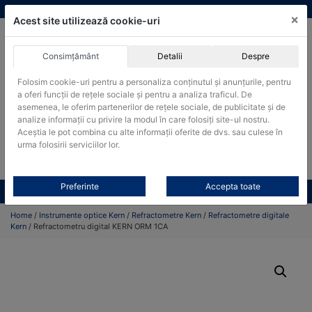
Skip
vanzari@cantare-kern.ro
|
Infinitrade Romania
×
to
Acest site utilizează cookie-uri
content
Consimțământ
Detalii
Despre
ACHIZITII PUBLICE
Folosim cookie-uri pentru a personaliza conținutul și anunțurile, pentru
Produsele pot fi achizitionate si in sistemul SEAP / SICAP
a oferi funcții de rețele sociale și pentru a analiza traficul. De
asemenea, le oferim partenerilor de rețele sociale, de publicitate și de
Products
analize informații cu privire la modul în care folosiți site-ul nostru.
search
CAUTARE
Aceștia le pot combina cu alte informații oferite de dvs. sau culese în
urma folosirii serviciilor lor.
Cere-ne oferta!
Preferinte
Accepta toate
Toate produsele
CONTACT
Home
/
Instrumente optice Kern
/
Refractometre Kern
/
Refractometre digitale
Kern
/ Refractometru digital KERN ORM 1CA