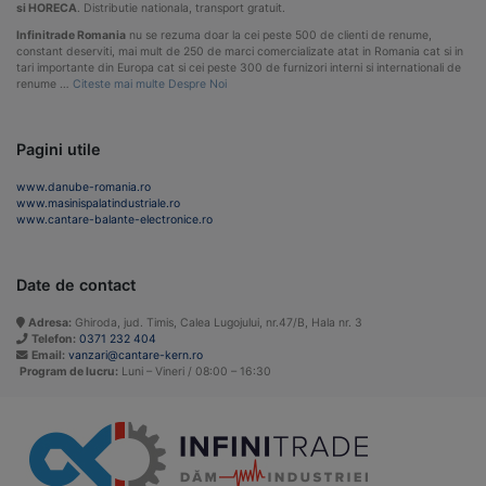
si HORECA
. Distributie nationala, transport gratuit.
Infinitrade Romania
nu se rezuma doar la cei peste 500 de clienti de renume,
constant deserviti, mai mult de 250 de marci comercializate atat in Romania cat si in
tari importante din Europa cat si cei peste 300 de furnizori interni si internationali de
renume …
Citeste mai multe Despre Noi
Pagini utile
www.danube-romania.ro
www.masinispalatindustriale.ro
www.cantare-balante-electronice.ro
Date de contact
Adresa:
Ghiroda, jud. Timis, Calea Lugojului, nr.47/B, Hala nr. 3
Telefon:
0371 232 404
Email:
vanzari@cantare-kern.ro
Program de lucru:
Luni – Vineri / 08:00 – 16:30