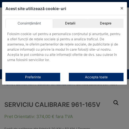
Skip
vanzari@cantare-kern.ro
|
Infinitrade Romania
×
to
Acest site utilizează cookie-uri
content
Consimțământ
Detalii
Despre
ACHIZITII PUBLICE
Folosim cookie-uri pentru a personaliza conținutul și anunțurile, pentru
Produsele pot fi achizitionate si in sistemul SEAP / SICAP
a oferi funcții de rețele sociale și pentru a analiza traficul. De
Products
asemenea, le oferim partenerilor de rețele sociale, de publicitate și de
search
CAUTARE
analize informații cu privire la modul în care folosiți site-ul nostru.
Aceștia le pot combina cu alte informații oferite de dvs. sau culese în
urma folosirii serviciilor lor.
Cere-ne oferta!
Toate produsele
CONTACT
Preferinte
Accepta toate
Home
/
Servicii Kern
/
Calibrari de fabrica Kern
/ Serviciu calibrare 961-165V
SERVICIU CALIBRARE 961-165V
Pret Orientativ:
374,00
€
fara TVA
Forță de calibrare din fabrică 20 KN – 50 KN / Tragere