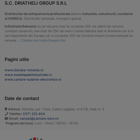
S.C. DRIATHELI GROUP S.R.L
Distribuitor de echipamente profesionale
pentru
industrie, constructii, curatenie
si HORECA
. Distributie nationala, transport gratuit.
Infinitrade Romania
nu se rezuma doar la cei peste 500 de clienti de renume,
constant deserviti, mai mult de 250 de marci comercializate atat in Romania cat si in
tari importante din Europa cat si cei peste 300 de furnizori interni si internationali de
renume …
Citeste mai multe Despre Noi
Pagini utile
www.danube-romania.ro
www.masinispalatindustriale.ro
www.cantare-balante-electronice.ro
Date de contact
Adresa:
Ghiroda, jud. Timis, Calea Lugojului, nr.47/B, Hala nr. 3
Telefon:
0371 232 404
Email:
vanzari@cantare-kern.ro
Program de lucru:
Luni – Vineri / 08:00 – 16:30