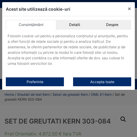
Skip
vanzari@cantare-kern.ro
|
Infinitrade Romania
×
to
Acest site utilizează cookie-uri
content
Consimțământ
Detalii
Despre
ACHIZITII PUBLICE
Folosim cookie-uri pentru a personaliza conținutul și anunțurile, pentru
Produsele pot fi achizitionate si in sistemul SEAP / SICAP
a oferi funcții de rețele sociale și pentru a analiza traficul. De
asemenea, le oferim partenerilor de rețele sociale, de publicitate și de
Products
analize informații cu privire la modul în care folosiți site-ul nostru.
search
CAUTARE
Aceștia le pot combina cu alte informații oferite de dvs. sau culese în
urma folosirii serviciilor lor.
Cere-ne oferta!
Preferinte
Accepta toate
Toate produsele
CONTACT
Home
/
Greutati de test Kern
/
Seturi de greutati Kern
/
OIML E1 Kern
/ Set de
greutati KERN 303-084
SET DE GREUTATI KERN 303-084
Pret Orientativ:
4.972,50
€
fara TVA