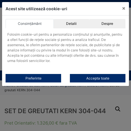
Skip
vanzari@cantare-kern.ro
|
Infinitrade Romania
×
to
Acest site utilizează cookie-uri
content
Consimțământ
Detalii
Despre
ACHIZITII PUBLICE
Folosim cookie-uri pentru a personaliza conținutul și anunțurile, pentru
Produsele pot fi achizitionate si in sistemul SEAP / SICAP
a oferi funcții de rețele sociale și pentru a analiza traficul. De
Products
asemenea, le oferim partenerilor de rețele sociale, de publicitate și de
search
CAUTARE
analize informații cu privire la modul în care folosiți site-ul nostru.
Aceștia le pot combina cu alte informații oferite de dvs. sau culese în
urma folosirii serviciilor lor.
Cere-ne oferta!
Toate produsele
CONTACT
Preferinte
Accepta toate
Home
/
Greutati de test Kern
/
Seturi de greutati Kern
/
OIML E1 Kern
/ Set de
greutati KERN 304-044
SET DE GREUTATI KERN 304-044
Pret Orientativ:
1.326,00
€
fara TVA