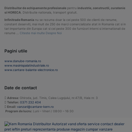
Distribuitor de echipamente profesionale
pentru
industrie, constructii, curatenie
si HORECA
. Distributie nationala, transport gratuit.
Infinitrade Romania
nu se rezuma doar la cei peste 500 de clienti de renume,
constant deserviti, mai mult de 250 de marci comercializate atat in Romania cat si in
tari importante din Europa cat si cei peste 300 de furnizori interni si internationali de
renume …
Citeste mai multe Despre Noi
Pagini utile
www.danube-romania.ro
www.masinispalatindustriale.ro
www.cantare-balante-electronice.ro
Date de contact
Adresa:
Ghiroda, jud. Timis, Calea Lugojului, nr.47/B, Hala nr. 3
Telefon:
0371 232 404
Email:
vanzari@cantare-kern.ro
Program de lucru:
Luni – Vineri / 08:00 – 16:30