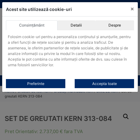
Skip
vanzari@cantare-kern.ro
|
Infinitrade Romania
×
to
Acest site utilizează cookie-uri
content
Consimțământ
Detalii
Despre
ACHIZITII PUBLICE
Folosim cookie-uri pentru a personaliza conținutul și anunțurile, pentru
Produsele pot fi achizitionate si in sistemul SEAP / SICAP
a oferi funcții de rețele sociale și pentru a analiza traficul. De
Products
asemenea, le oferim partenerilor de rețele sociale, de publicitate și de
search
CAUTARE
analize informații cu privire la modul în care folosiți site-ul nostru.
Aceștia le pot combina cu alte informații oferite de dvs. sau culese în
urma folosirii serviciilor lor.
Cere-ne oferta!
Toate produsele
CONTACT
Preferinte
Accepta toate
Home
/
Greutati de test Kern
/
Greutăți individuale Kern
/
OIML E2 Kern
/ Set de
greutati KERN 313-084
SET DE GREUTATI KERN 313-084
Pret Orientativ:
2.737,00
€
fara TVA