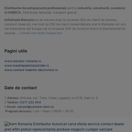
Distribuitor de echipamente profesionale
pentru
industrie, constructii, curatenie
si HORECA
. Distributie nationala, transport gratuit.
Infinitrade Romania
nu se rezuma doar la cei peste 500 de clienti de renume,
constant deserviti, mai mult de 250 de marci comercializate atat in Romania cat si in
tari importante din Europa cat si cei peste 300 de furnizori interni si internationali de
renume …
Citeste mai multe Despre Noi
Pagini utile
www.danube-romania.ro
www.masinispalatindustriale.ro
www.cantare-balante-electronice.ro
Date de contact
Adresa:
Ghiroda, jud. Timis, Calea Lugojului, nr.47/B, Hala nr. 3
Telefon:
0371 232 404
Email:
vanzari@cantare-kern.ro
Program de lucru:
Luni – Vineri / 08:00 – 16:30