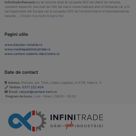
Infinitrade Romania
nu se rezuma doar la cei peste 500 de clienti de renume,
constant deserviti, mai mult de 250 de marci comercializate atat in Romania cat si in
tari importante din Europa cat si cei peste 300 de furnizori interni si internationali de
renume …
Citeste mai multe Despre Noi
Pagini utile
www.danube-romania.ro
www.masinispalatindustriale.ro
www.cantare-balante-electronice.ro
Date de contact
Adresa:
Ghiroda, jud. Timis, Calea Lugojului, nr.47/B, Hala nr. 3
Telefon:
0371 232 404
Email:
vanzari@cantare-kern.ro
Program de lucru:
Luni – Vineri / 08:00 – 16:30