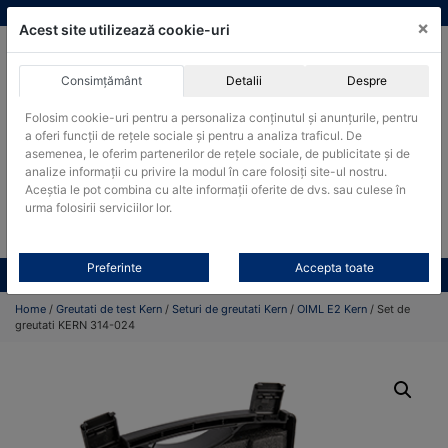
Skip
vanzari@cantare-kern.ro
|
Infinitrade Romania
×
to
Acest site utilizează cookie-uri
content
Consimțământ
Detalii
Despre
ACHIZITII PUBLICE
Folosim cookie-uri pentru a personaliza conținutul și anunțurile, pentru
Produsele pot fi achizitionate si in sistemul SEAP / SICAP
a oferi funcții de rețele sociale și pentru a analiza traficul. De
asemenea, le oferim partenerilor de rețele sociale, de publicitate și de
Products
analize informații cu privire la modul în care folosiți site-ul nostru.
search
CAUTARE
Aceștia le pot combina cu alte informații oferite de dvs. sau culese în
urma folosirii serviciilor lor.
Cere-ne oferta!
Preferinte
Accepta toate
Toate produsele
CONTACT
Home
/
Greutati de test Kern
/
Seturi de greutati Kern
/
OIML E2 Kern
/ Set de
greutati KERN 314-024