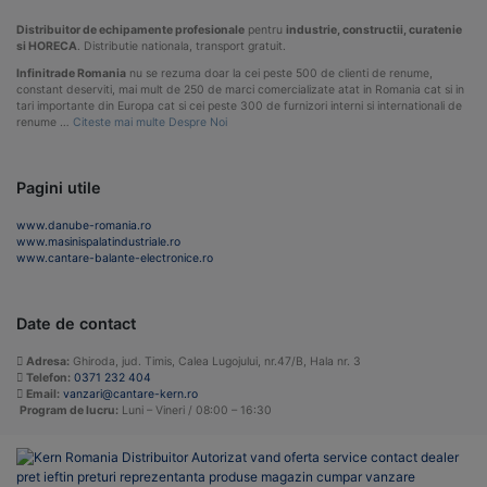
Distribuitor de echipamente profesionale
pentru
industrie, constructii, curatenie
si HORECA
. Distributie nationala, transport gratuit.
Infinitrade Romania
nu se rezuma doar la cei peste 500 de clienti de renume,
constant deserviti, mai mult de 250 de marci comercializate atat in Romania cat si in
tari importante din Europa cat si cei peste 300 de furnizori interni si internationali de
renume …
Citeste mai multe Despre Noi
Pagini utile
www.danube-romania.ro
www.masinispalatindustriale.ro
www.cantare-balante-electronice.ro
Date de contact
Adresa:
Ghiroda, jud. Timis, Calea Lugojului, nr.47/B, Hala nr. 3
Telefon:
0371 232 404
Email:
vanzari@cantare-kern.ro
Program de lucru:
Luni – Vineri / 08:00 – 16:30