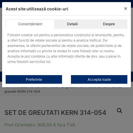
Skip
vanzari@cantare-kern.ro
|
Infinitrade Romania
×
to
Acest site utilizează cookie-uri
content
Consimțământ
Detalii
Despre
ACHIZITII PUBLICE
Folosim cookie-uri pentru a personaliza conținutul și anunțurile, pentru
Produsele pot fi achizitionate si in sistemul SEAP / SICAP
a oferi funcții de rețele sociale și pentru a analiza traficul. De
Products
asemenea, le oferim partenerilor de rețele sociale, de publicitate și de
search
CAUTARE
analize informații cu privire la modul în care folosiți site-ul nostru.
Aceștia le pot combina cu alte informații oferite de dvs. sau culese în
urma folosirii serviciilor lor.
Cere-ne oferta!
Toate produsele
CONTACT
Preferinte
Accepta toate
Home
/
Greutati de test Kern
/
Seturi de greutati Kern
/
OIML E2 Kern
/ Set de
greutati KERN 314-054
SET DE GREUTATI KERN 314-054
Pret Orientativ:
909,50
€
fara TVA