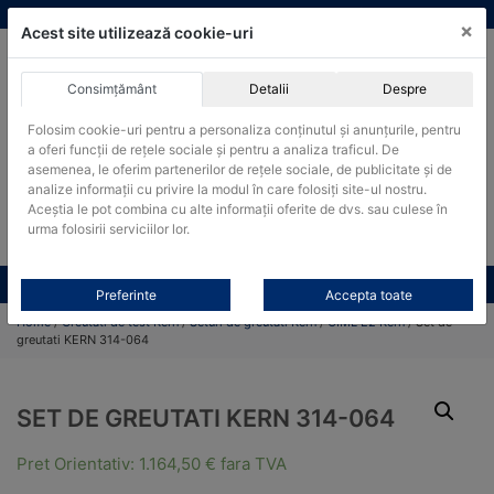
Skip
vanzari@cantare-kern.ro
|
Infinitrade Romania
×
to
Acest site utilizează cookie-uri
content
Consimțământ
Detalii
Despre
ACHIZITII PUBLICE
Folosim cookie-uri pentru a personaliza conținutul și anunțurile, pentru
Produsele pot fi achizitionate si in sistemul SEAP / SICAP
a oferi funcții de rețele sociale și pentru a analiza traficul. De
Products
asemenea, le oferim partenerilor de rețele sociale, de publicitate și de
search
CAUTARE
analize informații cu privire la modul în care folosiți site-ul nostru.
Aceștia le pot combina cu alte informații oferite de dvs. sau culese în
urma folosirii serviciilor lor.
Cere-ne oferta!
Toate produsele
CONTACT
Preferinte
Accepta toate
Home
/
Greutati de test Kern
/
Seturi de greutati Kern
/
OIML E2 Kern
/ Set de
greutati KERN 314-064
SET DE GREUTATI KERN 314-064
Pret Orientativ:
1.164,50
€
fara TVA