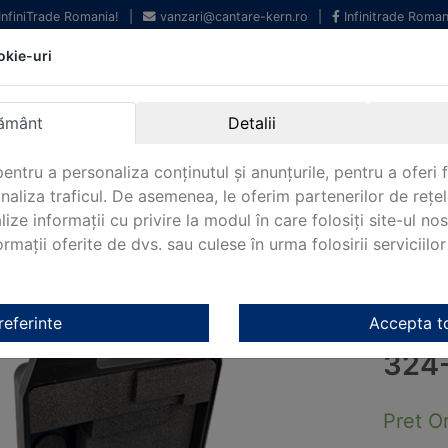
 InfiniTrade Romania!
|
vanzari@cantare-kern.ro
|
Infinitrade Roman
okie-uri
Echipamente profesionale
Livrare rapida.
pentru laborator.
Oriunde in Romania.
Garantie Internationala.
ământ
Detalii
entru a personaliza conținutul și anunțurile, pentru a oferi f
analiza traficul. De asemenea, le oferim partenerilor de rețel
NOUTATI 2024!
KERN&SOHN 180
CONTACT
lize informații cu privire la modul în care folosiți site-ul no
mații oferite de dvs. sau culese în urma folosirii serviciilor 
i Kern
/
OIML F1 Kern
/ Set de greutati KERN 324-064
referinte
Accepta t
SET
324
Pret O