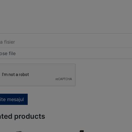
a fisier
se file
ite mesajul
ated products