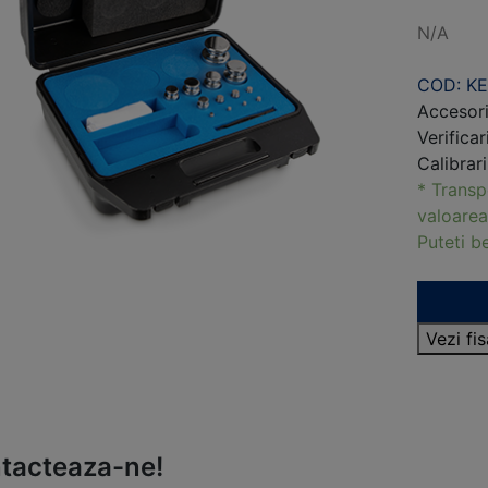
N/A
COD: K
Accesori
Verifica
Calibrar
* Transp
valoarea
Puteti 
Vezi fi
tacteaza-ne!