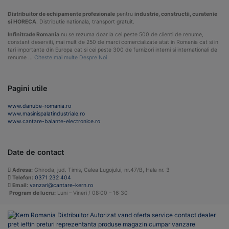
Distribuitor de echipamente profesionale
pentru
industrie, constructii, curatenie
si HORECA
. Distributie nationala, transport gratuit.
Infinitrade Romania
nu se rezuma doar la cei peste 500 de clienti de renume,
constant deserviti, mai mult de 250 de marci comercializate atat in Romania cat si in
tari importante din Europa cat si cei peste 300 de furnizori interni si internationali de
renume …
Citeste mai multe Despre Noi
Pagini utile
www.danube-romania.ro
www.masinispalatindustriale.ro
www.cantare-balante-electronice.ro
Date de contact
Adresa:
Ghiroda, jud. Timis, Calea Lugojului, nr.47/B, Hala nr. 3
Telefon:
0371 232 404
Email:
vanzari@cantare-kern.ro
Program de lucru:
Luni – Vineri / 08:00 – 16:30