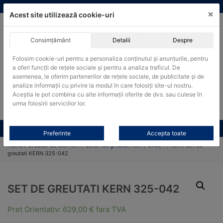
Skip
vanzari@cantare-kern.ro
|
Infinitrade Romania
×
to
Acest site utilizează cookie-uri
content
Consimțământ
Detalii
Despre
ACHIZITII PUBLICE
Folosim cookie-uri pentru a personaliza conținutul și anunțurile, pentru
Produsele pot fi achizitionate si in sistemul SEAP / SICAP
a oferi funcții de rețele sociale și pentru a analiza traficul. De
Products
asemenea, le oferim partenerilor de rețele sociale, de publicitate și de
search
CAUTARE
analize informații cu privire la modul în care folosiți site-ul nostru.
Aceștia le pot combina cu alte informații oferite de dvs. sau culese în
urma folosirii serviciilor lor.
Cere-ne oferta!
Toate produsele
CONTACT
Preferinte
Accepta toate
Home
/
Greutati de test Kern
/
Seturi de greutati Kern
/
OIML F1 Kern
/ Set de
greutati KERN 325-042
SET DE GREUTATI KERN 325-042
Pret Orientativ:
629,00
€
fara TVA