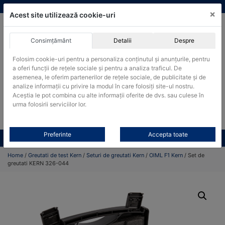
Skip
vanzari@cantare-kern.ro
|
Infinitrade Romania
×
to
Acest site utilizează cookie-uri
content
Consimțământ
Detalii
Despre
ACHIZITII PUBLICE
Folosim cookie-uri pentru a personaliza conținutul și anunțurile, pentru
Produsele pot fi achizitionate si in sistemul SEAP / SICAP
a oferi funcții de rețele sociale și pentru a analiza traficul. De
asemenea, le oferim partenerilor de rețele sociale, de publicitate și de
Products
analize informații cu privire la modul în care folosiți site-ul nostru.
search
CAUTARE
Aceștia le pot combina cu alte informații oferite de dvs. sau culese în
urma folosirii serviciilor lor.
Cere-ne oferta!
Preferinte
Accepta toate
Toate produsele
CONTACT
Home
/
Greutati de test Kern
/
Seturi de greutati Kern
/
OIML F1 Kern
/ Set de
greutati KERN 326-044