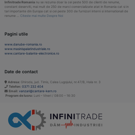
Infinitrade Romania
nu se rezuma doar la cei peste 500 de clienti de renume,
constant deserviti, mai mult de 250 de marci comercializate atat in Romania cat si in
tari importante din Europa cat si cei peste 300 de furnizori interni si internationali de
renume …
Citeste mai multe Despre Noi
Pagini utile
www.danube-romania.ro
www.masinispalatindustriale.ro
www.cantare-balante-electronice.ro
Date de contact
Adresa:
Ghiroda, jud. Timis, Calea Lugojului, nr.47/B, Hala nr. 3
Telefon:
0371 232 404
Email:
vanzari@cantare-kern.ro
Program de lucru:
Luni – Vineri / 08:00 – 16:30