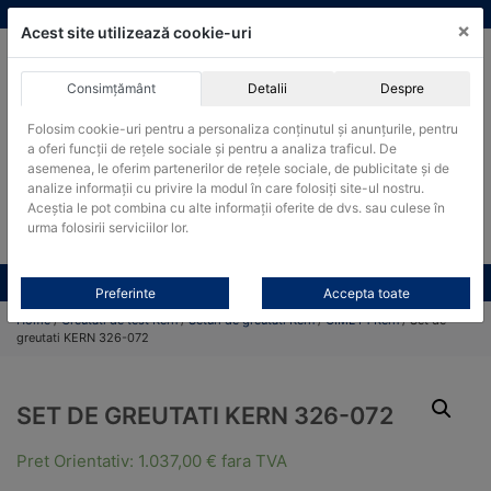
Skip
vanzari@cantare-kern.ro
|
Infinitrade Romania
×
to
Acest site utilizează cookie-uri
content
Consimțământ
Detalii
Despre
ACHIZITII PUBLICE
Folosim cookie-uri pentru a personaliza conținutul și anunțurile, pentru
Produsele pot fi achizitionate si in sistemul SEAP / SICAP
a oferi funcții de rețele sociale și pentru a analiza traficul. De
Products
asemenea, le oferim partenerilor de rețele sociale, de publicitate și de
search
CAUTARE
analize informații cu privire la modul în care folosiți site-ul nostru.
Aceștia le pot combina cu alte informații oferite de dvs. sau culese în
urma folosirii serviciilor lor.
Cere-ne oferta!
Toate produsele
CONTACT
Preferinte
Accepta toate
Home
/
Greutati de test Kern
/
Seturi de greutati Kern
/
OIML F1 Kern
/ Set de
greutati KERN 326-072
SET DE GREUTATI KERN 326-072
Pret Orientativ:
1.037,00
€
fara TVA