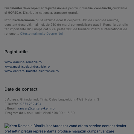
Distribuitor de echipamente profesionale
pentru
industrie, constructii, curatenie
si HORECA
. Distributie nationala, transport gratuit.
Infinitrade Romania
nu se rezuma doar la cei peste 500 de clienti de renume,
constant deserviti, mai mult de 250 de marci comercializate atat in Romania cat si in
tari importante din Europa cat si cei peste 300 de furnizori interni si internationali de
renume …
Citeste mai multe Despre Noi
Pagini utile
www.danube-romania.ro
www.masinispalatindustriale.ro
www.cantare-balante-electronice.ro
Date de contact
Adresa:
Ghiroda, jud. Timis, Calea Lugojului, nr.47/B, Hala nr. 3
Telefon:
0371 232 404
Email:
vanzari@cantare-kern.ro
Program de lucru:
Luni – Vineri / 08:00 – 16:30