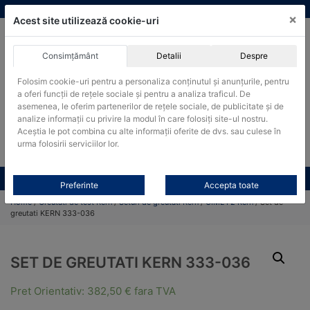
Skip
vanzari@cantare-kern.ro
|
Infinitrade Romania
×
to
Acest site utilizează cookie-uri
content
Consimțământ
Detalii
Despre
ACHIZITII PUBLICE
Folosim cookie-uri pentru a personaliza conținutul și anunțurile, pentru
Produsele pot fi achizitionate si in sistemul SEAP / SICAP
a oferi funcții de rețele sociale și pentru a analiza traficul. De
Products
asemenea, le oferim partenerilor de rețele sociale, de publicitate și de
search
CAUTARE
analize informații cu privire la modul în care folosiți site-ul nostru.
Aceștia le pot combina cu alte informații oferite de dvs. sau culese în
urma folosirii serviciilor lor.
Cere-ne oferta!
Toate produsele
CONTACT
Preferinte
Accepta toate
Home
/
Greutati de test Kern
/
Seturi de greutati Kern
/
OIML F2 Kern
/ Set de
greutati KERN 333-036
SET DE GREUTATI KERN 333-036
Pret Orientativ:
382,50
€
fara TVA