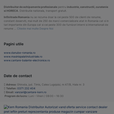
Distribuitor de echipamente profesionale
pentru
industrie, constructii, curatenie
si HORECA
. Distributie nationala, transport gratuit.
Infinitrade Romania
nu se rezuma doar la cei peste 500 de clienti de renume,
constant deserviti, mai mult de 250 de marci comercializate atat in Romania cat si in
tari importante din Europa cat si cei peste 300 de furnizori interni si internationali de
renume …
Citeste mai multe Despre Noi
Pagini utile
www.danube-romania.ro
www.masinispalatindustriale.ro
www.cantare-balante-electronice.ro
Date de contact
Adresa:
Ghiroda, jud. Timis, Calea Lugojului, nr.47/B, Hala nr. 3
Telefon:
0371 232 404
Email:
vanzari@cantare-kern.ro
Program de lucru:
Luni – Vineri / 08:00 – 16:30