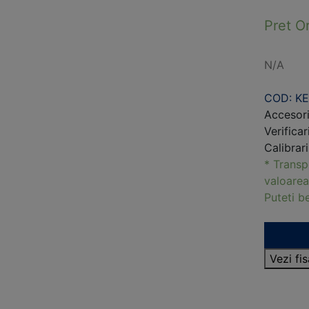
Pret O
N/A
COD: K
Accesori
Verificar
Calibrar
* Transp
valoarea
Puteti 
Vezi fi