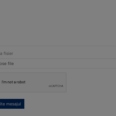
a fisier
se file
ite mesajul