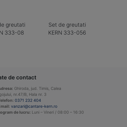
de greutati
Set de greutati
N 333-08
KERN 333-056
ate de contact
Adresa:
Ghiroda, jud. Timis, Calea
ojului, nr.47/B, Hala nr. 3
elefon:
0371 232 404
mail:
vanzari@cantare-kern.ro
ogram de lucru:
Luni – Vineri / 08:00 – 16:30