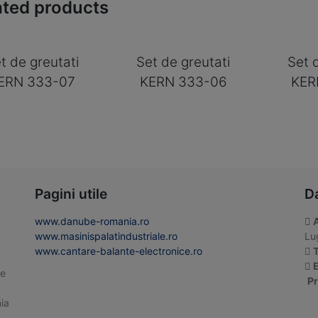
ated products
t de greutati
Set de greutati
Set 
ERN 333-07
KERN 333-06
KER
Pagini utile
D
www.danube-romania.ro
www.masinispalatindustriale.ro
Lug
www.cantare-balante-electronice.ro
T
E
te
Pr
ia