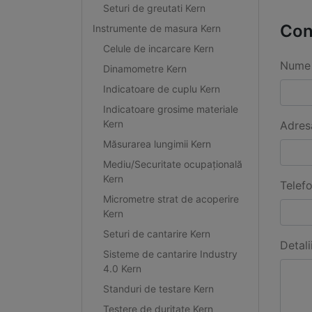
Seturi de greutati Kern
Con
Instrumente de masura Kern
Celule de incarcare Kern
Nume 
Dinamometre Kern
Indicatoare de cuplu Kern
Indicatoare grosime materiale
Kern
Adres
Măsurarea lungimii Kern
Mediu/Securitate ocupațională
Kern
Telef
Micrometre strat de acoperire
Kern
Seturi de cantarire Kern
Detali
Sisteme de cantarire Industry
4.0 Kern
Standuri de testare Kern
Testere de duritate Kern