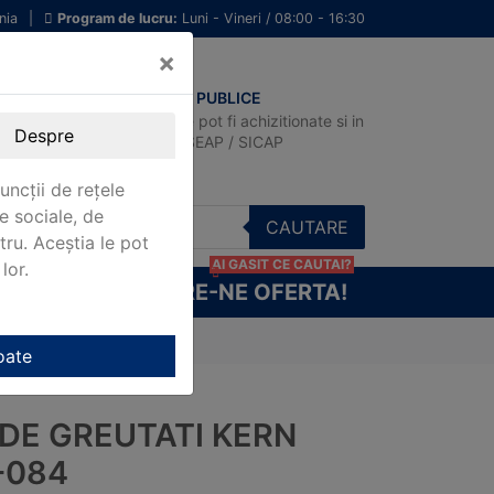
nia
|
Program de lucru:
Luni - Vineri / 08:00 - 16:30
×
ACHIZITII PUBLICE
Produsele pot fi achizitionate si in
Despre
sistemul SEAP / SICAP
uncții de rețele
e sociale, de
CAUTARE
stru. Aceștia le pot
AI GASIT CE CAUTAI?
lor.
CERE-NE OFERTA!
oate
 DE GREUTATI KERN
-084