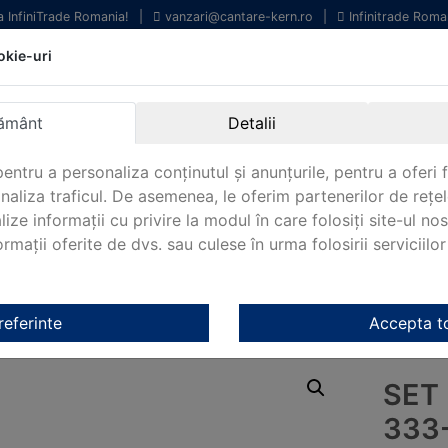
la InfiniTrade Romania!
|
vanzari@cantare-kern.ro
|
Infinitrade Roma
okie-uri
chipamente profesionale
Livrare rapida.
entru laborator.
Oriunde in Romania.
ământ
Detalii
arantie Internationala.
entru a personaliza conținutul și anunțurile, pentru a oferi f
analiza traficul. De asemenea, le oferim partenerilor de rețel
lize informații cu privire la modul în care folosiți site-ul no
mații oferite de dvs. sau culese în urma folosirii serviciilor 
NOUTATI 2024!
KERN&SOHN 180
CONTACT
i Kern
/
OIML F2 Kern
/ Set de greutati KERN 333-084
referinte
Accepta t
SET
333