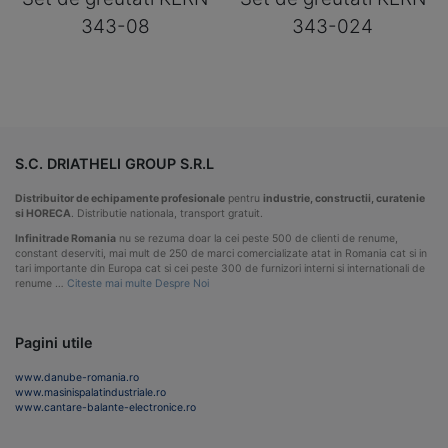
343-08
343-024
S.C. DRIATHELI GROUP S.R.L
Distribuitor de echipamente profesionale
pentru
industrie, constructii, curatenie
si HORECA
. Distributie nationala, transport gratuit.
Infinitrade Romania
nu se rezuma doar la cei peste 500 de clienti de renume,
constant deserviti, mai mult de 250 de marci comercializate atat in Romania cat si in
tari importante din Europa cat si cei peste 300 de furnizori interni si internationali de
renume …
Citeste mai multe Despre Noi
Pagini utile
www.danube-romania.ro
www.masinispalatindustriale.ro
www.cantare-balante-electronice.ro