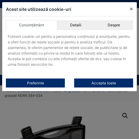
Skip
vanzari@cantare-kern.ro
|
Infinitrade Romania
×
to
Acest site utilizează cookie-uri
content
Consimțământ
Detalii
Despre
ACHIZITII PUBLICE
Folosim cookie-uri pentru a personaliza conținutul și anunțurile, pentru
Produsele pot fi achizitionate si in sistemul SEAP / SICAP
a oferi funcții de rețele sociale și pentru a analiza traficul. De
Products
asemenea, le oferim partenerilor de rețele sociale, de publicitate și de
search
CAUTARE
analize informații cu privire la modul în care folosiți site-ul nostru.
Aceștia le pot combina cu alte informații oferite de dvs. sau culese în
urma folosirii serviciilor lor.
Cere-ne oferta!
Toate produsele
CONTACT
Preferinte
Accepta toate
Home
/
Greutati de test Kern
/
Seturi de greutati Kern
/
OIML M1 Kern
/ Set de
greutati KERN 344-034