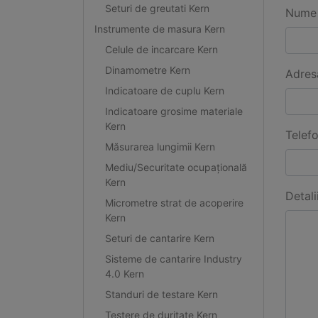
Seturi de greutati Kern
Nume 
Instrumente de masura Kern
Celule de incarcare Kern
Dinamometre Kern
Adres
Indicatoare de cuplu Kern
Indicatoare grosime materiale
Kern
Telef
Măsurarea lungimii Kern
Mediu/Securitate ocupațională
Kern
Detali
Micrometre strat de acoperire
Kern
Seturi de cantarire Kern
Sisteme de cantarire Industry
4.0 Kern
Standuri de testare Kern
Testere de duritate Kern