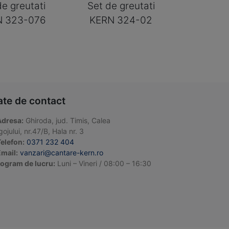
de greutati
Set de greutati
N 323-076
KERN 324-02
ate de contact
Adresa:
Ghiroda, jud. Timis, Calea
ojului, nr.47/B, Hala nr. 3
elefon:
0371 232 404
mail:
vanzari@cantare-kern.ro
ogram de lucru:
Luni – Vineri / 08:00 – 16:30