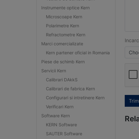
Instrumente optice Kern
Microscoape Kern
Polarimetre Kern
Refractometre Kern
Incarc
Marci comercializate
Choo
Kern partener oficial in Romania
Piese de schimb Kern
Servicii Kern
Calibrari DAkkS
Calibrari de fabrica Kern
Configurari si intretinere Kern
Trim
Verificari Kern
Software Kern
Rel
KERN Software
SAUTER Software