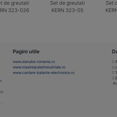
t de greutati
Set de greutati
Set 
RN 323-026
KERN 323-05
KER
Pagini utile
D
www.danube-romania.ro
www.masinispalatindustriale.ro
Lug
www.cantare-balante-electronice.ro
T
E
te
Pr
ia
 …