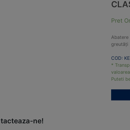
CLA
Pret O
Abatere 
greutăți
COD: KE
* Transp
valoarea
Puteti 
tacteaza-ne!