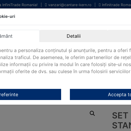
la InfiniTrade Romania!
|
vanzari@cantare-kern.ro
|
Infinitrade Roma
okie-uri
chipamente profesionale
Livrare rapida.
entru laborator.
Oriunde in Romania.
ământ
Detalii
arantie Internationala.
entru a personaliza conținutul și anunțurile, pentru a oferi f
analiza traficul. De asemenea, le oferim partenerilor de rețel
lize informații cu privire la modul în care folosiți site-ul no
mații oferite de dvs. sau culese în urma folosirii serviciilor 
NOUTATI 2024!
KERN&SOHN 180
CONTACT
i Kern
/
OIML F1 Kern
/ Set de greutăți standard 1 g – 2 kg, clasa
referinte
Accepta t
SET
STAN