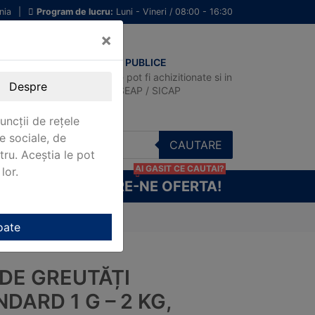
nia
|
Program de lucru:
Luni - Vineri / 08:00 - 16:30
×
ACHIZITII PUBLICE
Produsele pot fi achizitionate si in
Despre
sistemul SEAP / SICAP
uncții de rețele
e sociale, de
CAUTARE
stru. Aceștia le pot
AI GASIT CE CAUTAI?
lor.
CERE-NE OFERTA!
 F1 Kern 921-420
oate
 DE GREUTĂȚI
DARD 1 G – 2 KG,