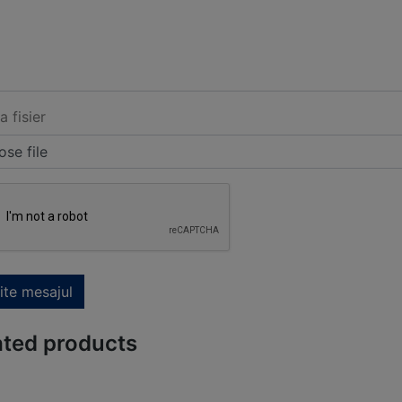
a fisier
se file
ite mesajul
ated products