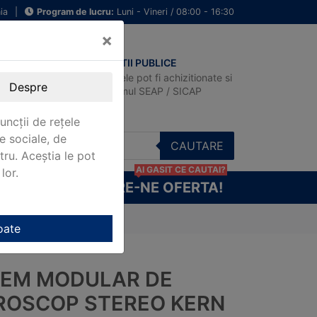
ia
|
Program de lucru:
Luni - Vineri / 08:00 - 16:30
×
ACHIZITII PUBLICE
Produsele pot fi achizitionate si
Despre
in sistemul SEAP / SICAP
uncții de rețele
e sociale, de
CAUTARE
stru. Aceștia le pot
AI GASIT CE CAUTAI?
lor.
CERE-NE OFERTA!
 stereo KERN OZB-A5203
oate
TEM MODULAR DE
ROSCOP STEREO KERN