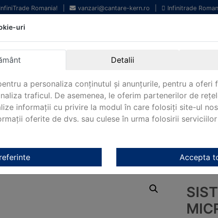
 InfiniTrade Romania!
|
vanzari@cantare-kern.ro
|
Infinitrade Roman
okie-uri
Echipamente profesionale
Livrare rapida.
pentru laborator.
Oriunde in Romania.
ământ
Detalii
Garantie Internationala.
entru a personaliza conținutul și anunțurile, pentru a oferi f
analiza traficul. De asemenea, le oferim partenerilor de rețel
lize informații cu privire la modul în care folosiți site-ul no
mații oferite de dvs. sau culese în urma folosirii serviciilor 
NOUTATI 2024!
KERN&SOHN 180
CONTACT
Kern
/
Microscoape stereo Kern
/ Sistem modular de microscop
referinte
Accepta t
SIS
MIC