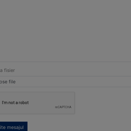
a fisier
se file
ite mesajul