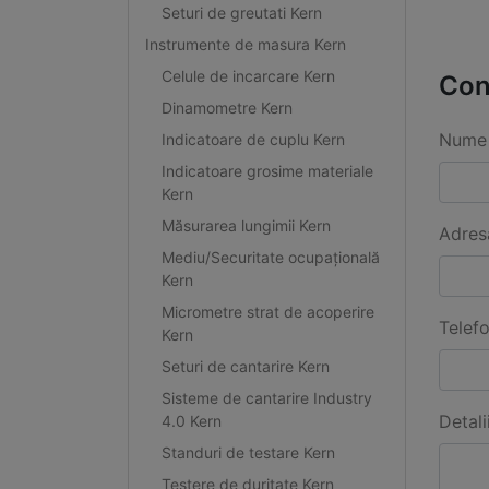
Seturi de greutati Kern
Instrumente de masura Kern
Celule de incarcare Kern
Con
Dinamometre Kern
Nume 
Indicatoare de cuplu Kern
Indicatoare grosime materiale
Kern
Măsurarea lungimii Kern
Adres
Mediu/Securitate ocupațională
Kern
Micrometre strat de acoperire
Telef
Kern
Seturi de cantarire Kern
Sisteme de cantarire Industry
Detali
4.0 Kern
Standuri de testare Kern
Testere de duritate Kern