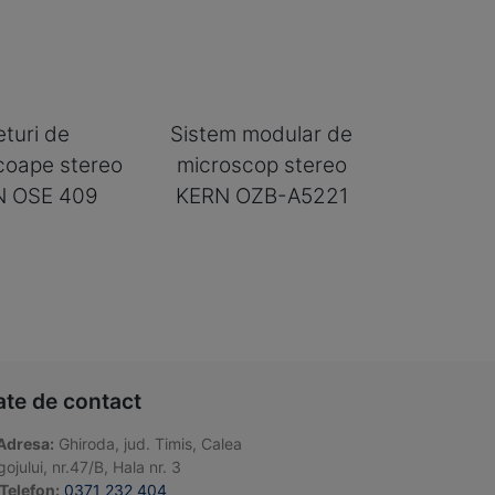
eturi de
Sistem modular de
coape stereo
microscop stereo
N OSE 409
KERN OZB-A5221
ate de contact
Adresa:
Ghiroda, jud. Timis, Calea
ojului, nr.47/B, Hala nr. 3
Telefon:
0371 232 404