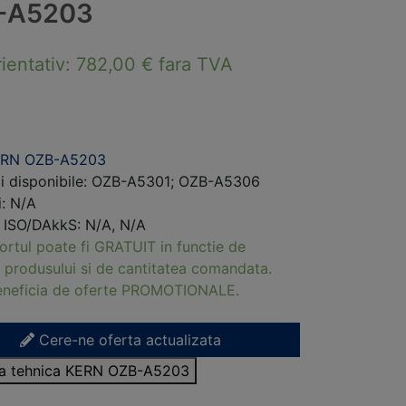
-A5203
rientativ:
782,00
€
fara TVA
ERN OZB-A5203
ii disponibile: OZB-A5301; OZB-A5306
i: N/A
i ISO/DAkkS: N/A, N/A
ortul poate fi GRATUIT in functie de
 produsului si de cantitatea comandata.
beneficia de oferte PROMOTIONALE.
Cere-ne oferta actualizata
isa tehnica KERN OZB-A5203