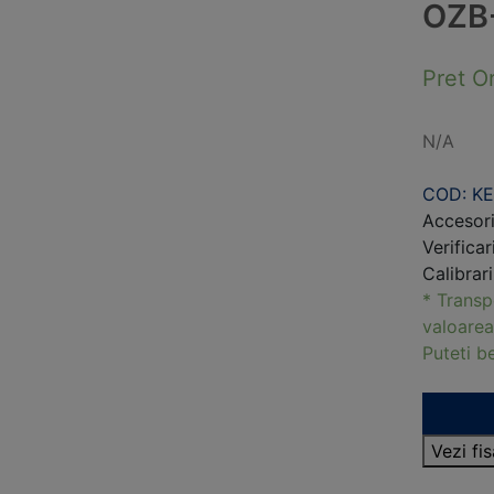
OZB
Pret O
N/A
COD: K
Accesor
Verificar
Calibrar
* Transp
valoarea
Puteti 
Vezi f