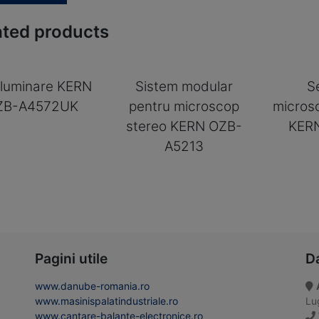
ated products
 iluminare KERN
Sistem modular
S
ZB-A4572UK
pentru microscop
micros
stereo KERN OZB-
KER
A5213
Pagini utile
D
www.danube-romania.ro
www.masinispalatindustriale.ro
Lug
www.cantare-balante-electronice.ro