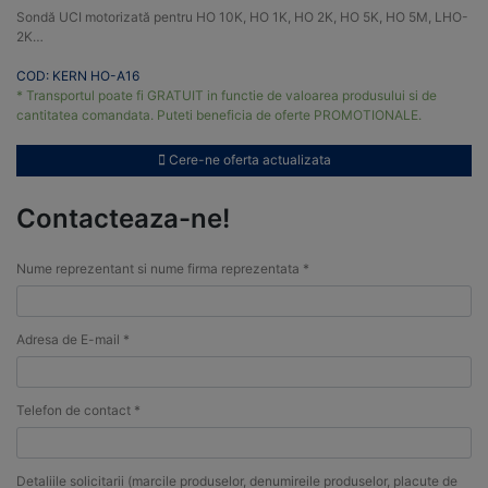
Sondă UCI motorizată pentru HO 10K, HO 1K, HO 2K, HO 5K, HO 5M, LHO-
2K…
COD: KERN HO-A16
* Transportul poate fi GRATUIT in functie de valoarea produsului si de
cantitatea comandata. Puteti beneficia de oferte PROMOTIONALE.
Cere-ne oferta actualizata
Contacteaza-ne!
Nume reprezentant si nume firma reprezentata *
Adresa de E-mail *
Telefon de contact *
Detaliile solicitarii (marcile produselor, denumireile produselor, placute de