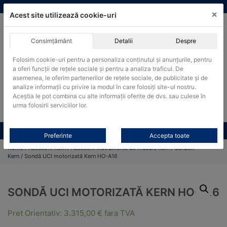
Skip
vanzari@cantare-kern.ro
|
Infinitrade Romania
×
to
Acest site utilizează cookie-uri
content
Consimțământ
Detalii
Despre
ACHIZITII PUBLICE
Folosim cookie-uri pentru a personaliza conținutul și anunțurile, pentru
Produsele pot fi achizitionate si in sistemul SEAP / SICAP
a oferi funcții de rețele sociale și pentru a analiza traficul. De
Products
asemenea, le oferim partenerilor de rețele sociale, de publicitate și de
search
CAUTARE
analize informații cu privire la modul în care folosiți site-ul nostru.
Aceștia le pot combina cu alte informații oferite de dvs. sau culese în
urma folosirii serviciilor lor.
Cere-ne oferta!
Toate produsele
CONTACT
Preferinte
Accepta toate
Home
/
Accesorii Kern
/
Accesorii instrumente de măsura Kern
/
Senzori
Kern
/ Sondă UCI motorizată Kern HO-A16
SONDĂ UCI MOTORIZATĂ KERN HO-A16
Pret Orientativ:
3.315,00
€
fara TVA