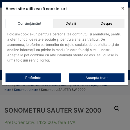
Skip
vanzari@cantare-kern.ro
|
Infinitrade Romania
×
to
Acest site utilizează cookie-uri
content
Consimțământ
Detalii
Despre
ACHIZITII PUBLICE
Folosim cookie-uri pentru a personaliza conținutul și anunțurile, pentru
Produsele pot fi achizitionate si in sistemul SEAP / SICAP
a oferi funcții de rețele sociale și pentru a analiza traficul. De
Products
asemenea, le oferim partenerilor de rețele sociale, de publicitate și de
search
CAUTARE
analize informații cu privire la modul în care folosiți site-ul nostru.
Aceștia le pot combina cu alte informații oferite de dvs. sau culese în
urma folosirii serviciilor lor.
Cere-ne oferta!
Toate produsele
CONTACT
Preferinte
Accepta toate
Home
/
Instrumente de masura Kern
/
Mediu/Securitate ocupațională
Kern
/
Sonometre Kern
/ Sonometru SAUTER SW 2000
SONOMETRU SAUTER SW 2000
Pret Orientativ:
1.122,00
€
fara TVA