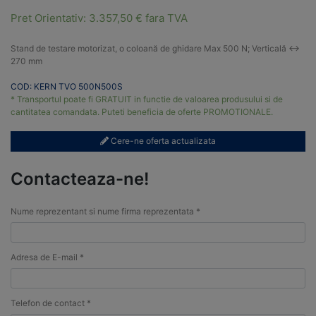
Pret Orientativ:
3.357,50
€
fara TVA
Stand de testare motorizat, o coloană de ghidare Max 500 N; Verticală <->
270 mm
COD: KERN TVO 500N500S
* Transportul poate fi GRATUIT in functie de valoarea produsului si de
cantitatea comandata. Puteti beneficia de oferte PROMOTIONALE.
Cere-ne oferta actualizata
Contacteaza-ne!
Nume reprezentant si nume firma reprezentata *
Adresa de E-mail *
Telefon de contact *