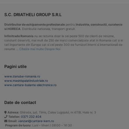
S.C. DRIATHELI GROUP S.R.L
Distribuitor de echipamente profesionale
pentru
industrie, constructii, curatenie
si HORECA
. Distributie nationala, transport gratuit.
Infinitrade Romania
nu se rezuma doar la cei peste 500 de clienti de renume,
constant deserviti, mai mult de 250 de marci comercializate atat in Romania cat si in
tari importante din Europa cat si cei peste 300 de furnizori interni si internationali de
renume …
Citeste mai multe Despre Noi
Pagini utile
www.danube-romania.ro
www.masinispalatindustriale.ro
www.cantare-balante-electronice.ro
Date de contact
Adresa:
Ghiroda, jud. Timis, Calea Lugojului, nr.47/B, Hala nr. 3
Telefon:
0371 232 404
Email:
vanzari@cantare-kern.ro
Program de lucru:
Luni – Vineri / 08:00 – 16:30