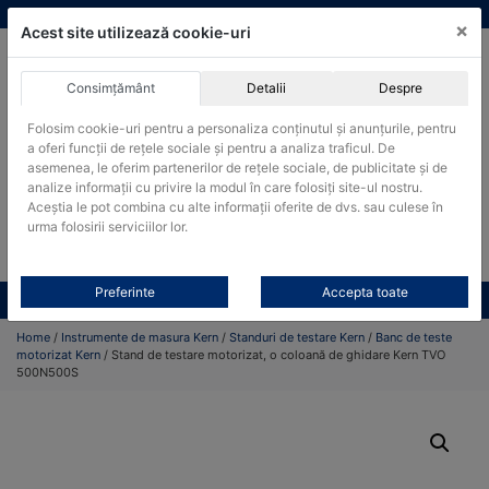
Skip
vanzari@cantare-kern.ro
|
Infinitrade Romania
×
to
Acest site utilizează cookie-uri
content
Consimțământ
Detalii
Despre
ACHIZITII PUBLICE
Folosim cookie-uri pentru a personaliza conținutul și anunțurile, pentru
Produsele pot fi achizitionate si in sistemul SEAP / SICAP
a oferi funcții de rețele sociale și pentru a analiza traficul. De
asemenea, le oferim partenerilor de rețele sociale, de publicitate și de
Products
analize informații cu privire la modul în care folosiți site-ul nostru.
search
CAUTARE
Aceștia le pot combina cu alte informații oferite de dvs. sau culese în
urma folosirii serviciilor lor.
Cere-ne oferta!
Preferinte
Accepta toate
Toate produsele
CONTACT
Home
/
Instrumente de masura Kern
/
Standuri de testare Kern
/
Banc de teste
motorizat Kern
/ Stand de testare motorizat, o coloană de ghidare Kern TVO
500N500S