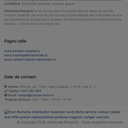
si HORECA
. Distributie nationala, transport gratuit.
Infinitrade Romania
nu se rezuma doar la cei peste 500 de clienti de renume,
constant deserviti, mai mult de 250 de marci comercializate atat in Romania cat si in
tari importante din Europa cat si cei peste 300 de furnizori interni si internationali de
renume …
Citeste mai multe Despre Noi
Pagini utile
www.danube-romania.ro
www.masinispalatindustriale.ro
www.cantare-balante-electronice.ro
Date de contact
Adresa:
Ghiroda, jud. Timis, Calea Lugojului, nr.47/B, Hala nr. 3
Telefon:
0371 232 404
Email:
vanzari@cantare-kern.ro
Program de lucru:
Luni – Vineri / 08:00 – 16:30
© Copyright 2026. Infinitrade Romania - Toate drepturile rezervate.