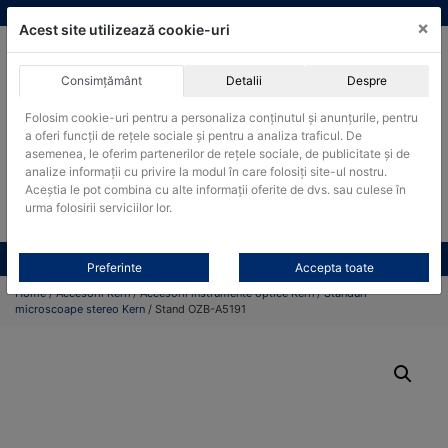
Skip
vanzari@cantare-kern.ro
|
Infinitrade Romania
×
to
Acest site utilizează cookie-uri
content
Consimțământ
Detalii
Despre
ACHIZITII PUBLICE
Folosim cookie-uri pentru a personaliza conținutul și anunțurile, pentru
Produsele pot fi achizitionate si in sistemul SEAP / SICAP
a oferi funcții de rețele sociale și pentru a analiza traficul. De
Products
asemenea, le oferim partenerilor de rețele sociale, de publicitate și de
search
CAUTARE
analize informații cu privire la modul în care folosiți site-ul nostru.
Aceștia le pot combina cu alte informații oferite de dvs. sau culese în
urma folosirii serviciilor lor.
Cere-ne oferta!
Toate produsele
CONTACT
Preferinte
Accepta toate
Home
/
Accesorii Kern
/
Accesorii instrumente optice Kern
/
Standuri
microscoape stereo Kern
/ Stand OZB-A5191