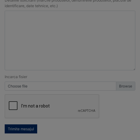
Detaliile solicitarii (marcile produselor, denumireile produselor, placute de
identificare, date tehnice, etc.)
Incarca fisier
Choose file
Trimite mesajul