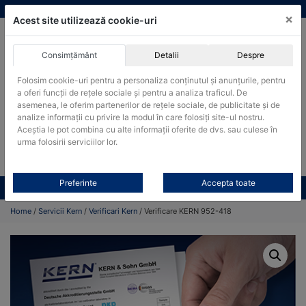
Skip
vanzari@cantare-kern.ro
|
Infinitrade Romania
×
to
Acest site utilizează cookie-uri
content
Consimțământ
Detalii
Despre
ACHIZITII PUBLICE
Folosim cookie-uri pentru a personaliza conținutul și anunțurile, pentru
Produsele pot fi achizitionate si in sistemul SEAP / SICAP
a oferi funcții de rețele sociale și pentru a analiza traficul. De
asemenea, le oferim partenerilor de rețele sociale, de publicitate și de
Products
analize informații cu privire la modul în care folosiți site-ul nostru.
search
CAUTARE
Aceștia le pot combina cu alte informații oferite de dvs. sau culese în
urma folosirii serviciilor lor.
Cere-ne oferta!
Preferinte
Accepta toate
Toate produsele
CONTACT
Home
/
Servicii Kern
/
Verificari Kern
/ Verificare KERN 952-418