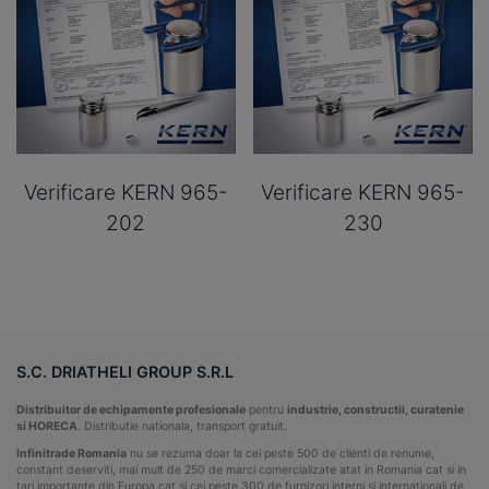
Verificare KERN 965-
Verificare KERN 965-
202
230
S.C. DRIATHELI GROUP S.R.L
Distribuitor de echipamente profesionale
pentru
industrie, constructii, curatenie
si HORECA
. Distributie nationala, transport gratuit.
Infinitrade Romania
nu se rezuma doar la cei peste 500 de clienti de renume,
constant deserviti, mai mult de 250 de marci comercializate atat in Romania cat si in
tari importante din Europa cat si cei peste 300 de furnizori interni si internationali de