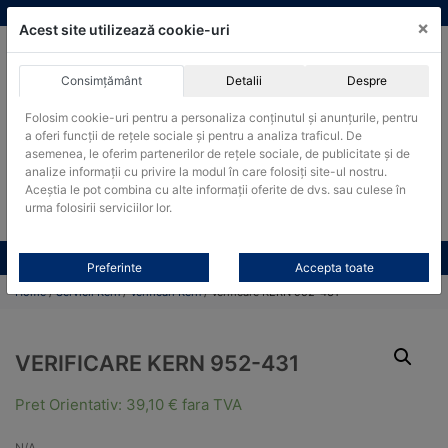
Skip
vanzari@cantare-kern.ro
|
Infinitrade Romania
×
to
Acest site utilizează cookie-uri
content
Consimțământ
Detalii
Despre
ACHIZITII PUBLICE
Folosim cookie-uri pentru a personaliza conținutul și anunțurile, pentru
Produsele pot fi achizitionate si in sistemul SEAP / SICAP
a oferi funcții de rețele sociale și pentru a analiza traficul. De
Products
asemenea, le oferim partenerilor de rețele sociale, de publicitate și de
search
CAUTARE
analize informații cu privire la modul în care folosiți site-ul nostru.
Aceștia le pot combina cu alte informații oferite de dvs. sau culese în
urma folosirii serviciilor lor.
Cere-ne oferta!
Toate produsele
CONTACT
Preferinte
Accepta toate
Home
/
Servicii Kern
/
Verificari Kern
/ Verificare KERN 952-431
VERIFICARE KERN 952-431
Pret Orientativ:
39,10
€
fara TVA
N/A