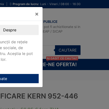
nia
|
Program de lucru:
Luni - Vineri / 08:00 - 16:30
×
ACHIZITII PUBLICE
Produsele pot fi achizitionate si in
Despre
sistemul SEAP / SICAP
uncții de rețele
e sociale, de
CAUTARE
stru. Aceștia le pot
AI GASIT CE CAUTAI?
lor.
CERE-NE OFERTA!
oate
IFICARE KERN 952-446