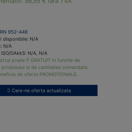
rientativ:
56,95
€
fara TVA
ERN 952-446
i disponibile: N/A
i: N/A
i ISO/DAkkS: N/A, N/A
ortul poate fi GRATUIT in functie de
 produsului si de cantitatea comandata.
beneficia de oferte PROMOTIONALE.
Cere-ne oferta actualizata