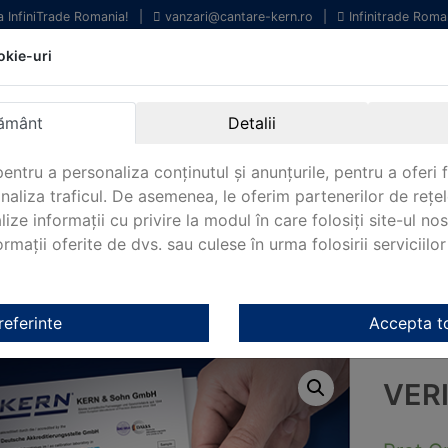
la InfiniTrade Romania!
|
vanzari@cantare-kern.ro
|
Infinitrade Roma
okie-uri
chipamente profesionale
Livrare rapida.
entru laborator.
Oriunde in Romania.
ământ
Detalii
arantie Internationala.
entru a personaliza conținutul și anunțurile, pentru a oferi f
analiza traficul. De asemenea, le oferim partenerilor de rețel
lize informații cu privire la modul în care folosiți site-ul no
mații oferite de dvs. sau culese în urma folosirii serviciilor 
NOUTATI 2024!
KERN&SOHN 180
CONTACT
e KERN 952-446
referinte
Accepta t
VER