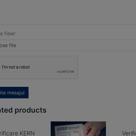
a fisier
se file
ite mesajul
ated products
rificare KERN
Veri