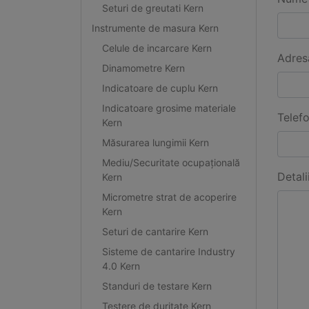
Seturi de greutati Kern
Instrumente de masura Kern
Celule de incarcare Kern
Adres
Dinamometre Kern
Indicatoare de cuplu Kern
Indicatoare grosime materiale
Telef
Kern
Măsurarea lungimii Kern
Mediu/Securitate ocupațională
Detali
Kern
Micrometre strat de acoperire
Kern
Seturi de cantarire Kern
Sisteme de cantarire Industry
4.0 Kern
Standuri de testare Kern
Testere de duritate Kern