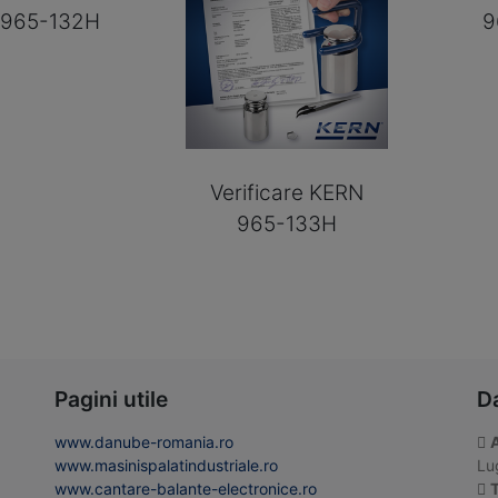
965-132H
9
Verificare KERN
965-133H
Pagini utile
D
www.danube-romania.ro
www.masinispalatindustriale.ro
Lug
www.cantare-balante-electronice.ro
T