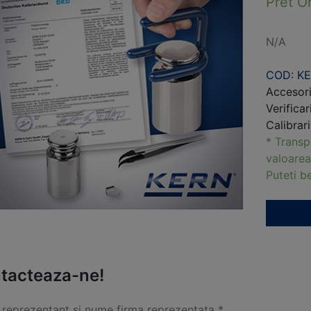
Pret O
N/A
COD: K
Accesori
Verificar
Calibrar
* Transp
valoarea
Puteti 
tacteaza-ne!
reprezentant si nume firma reprezentata *