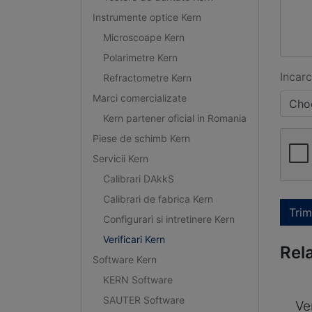
Instrumente optice Kern
Microscoape Kern
Polarimetre Kern
Incarc
Refractometre Kern
Marci comercializate
Choo
Kern partener oficial in Romania
Piese de schimb Kern
Servicii Kern
Calibrari DAkkS
Calibrari de fabrica Kern
Trim
Configurari si intretinere Kern
Verificari Kern
Rel
Software Kern
KERN Software
SAUTER Software
Ve