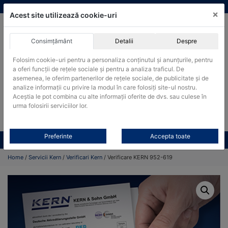
Skip
vanzari@cantare-kern.ro
|
Infinitrade Romania
×
to
Acest site utilizează cookie-uri
content
Consimțământ
Detalii
Despre
ACHIZITII PUBLICE
Folosim cookie-uri pentru a personaliza conținutul și anunțurile, pentru
Produsele pot fi achizitionate si in sistemul SEAP / SICAP
a oferi funcții de rețele sociale și pentru a analiza traficul. De
asemenea, le oferim partenerilor de rețele sociale, de publicitate și de
Products
analize informații cu privire la modul în care folosiți site-ul nostru.
search
CAUTARE
Aceștia le pot combina cu alte informații oferite de dvs. sau culese în
urma folosirii serviciilor lor.
Cere-ne oferta!
Preferinte
Accepta toate
Toate produsele
CONTACT
Home
/
Servicii Kern
/
Verificari Kern
/ Verificare KERN 952-619