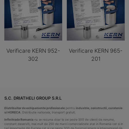
Verificare KERN 952-
Verificare KERN 965-
302
201
S.C. DRIATHELI GROUP S.R.L
Distribuitor de echipamente profesionale
pentru
industrie, constructii, curatenie
si HORECA
. Distributie nationala, transport gratuit.
Infinitrade Romania
nu se rezuma doar la cei peste 500 de clienti de renume,
constant deserviti, mai mult de 250 de marci comercializate atat in Romania cat si in
tari importante din Europa cat si cei peste 300 de furnizori interni si internationali de