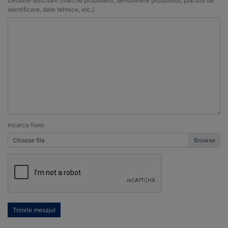
Detaliile solicitarii (marcile produselor, denumireile produselor, placute de
identificare, date tehnice, etc.)
Incarca fisier
Choose file
Trimite mesajul