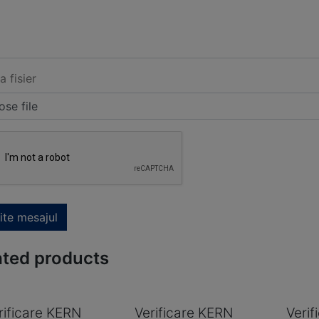
a fisier
se file
ite mesajul
ated products
rificare KERN
Verificare KERN
Veri