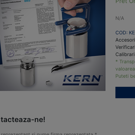
Pret O
N/A
COD: K
Accesori
Verificar
Calibrar
* Transp
valoarea
Puteti 
tacteaza-ne!
reprezentant si nume firma reprezentata *