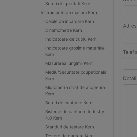
Seturi de greutati Kern
Instrumente de masura Kern
Celule de incarcare Kern
Adres
Dinamometre Kern
Indicatoare de cuplu Kern
Indicatoare grosime materiale
Telef
Kern
Măsurarea lungimii Kern
Mediu/Securitate ocupațională
Detali
Kern
Micrometre strat de acoperire
Kern
Seturi de cantarire Kern
Sisteme de cantarire Industry
4.0 Kern
Standuri de testare Kern
Testere de duritate Kern