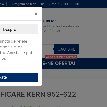
nia
|
Program de lucru:
Luni - Vineri / 08:00 - 16:30
×
ACHIZITII PUBLICE
Produsele pot fi achizitionate si in
Despre
sistemul SEAP / SICAP
uncții de rețele
e sociale, de
CAUTARE
stru. Aceștia le pot
AI GASIT CE CAUTAI?
lor.
CERE-NE OFERTA!
oate
IFICARE KERN 952-622