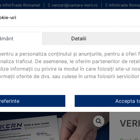
la InfiniTrade Romania!
|
vanzari@cantare-kern.ro
|
Infinitrade Roma
okie-uri
chipamente profesionale
Livrare rapida.
entru laborator.
Oriunde in Romania.
ământ
Detalii
arantie Internationala.
entru a personaliza conținutul și anunțurile, pentru a oferi f
analiza traficul. De asemenea, le oferim partenerilor de rețel
lize informații cu privire la modul în care folosiți site-ul no
mații oferite de dvs. sau culese în urma folosirii serviciilor 
NOUTATI 2024!
KERN&SOHN 180
CONTACT
e KERN 952-622
referinte
Accepta t
VER