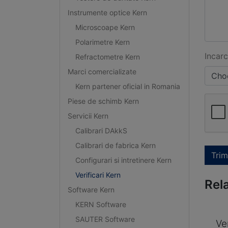
Instrumente optice Kern
Microscoape Kern
Polarimetre Kern
Incarc
Refractometre Kern
Marci comercializate
Choo
Kern partener oficial in Romania
Piese de schimb Kern
Servicii Kern
Calibrari DAkkS
Calibrari de fabrica Kern
Trim
Configurari si intretinere Kern
Verificari Kern
Rel
Software Kern
KERN Software
SAUTER Software
Ve