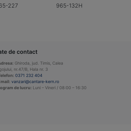
65-227
965-132H
ate de contact
Adresa:
Ghiroda, jud. Timis, Calea
ojului, nr.47/B, Hala nr. 3
elefon:
0371 232 404
mail:
vanzari@cantare-kern.ro
ogram de lucru:
Luni – Vineri / 08:00 – 16:30