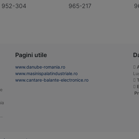
952-304
965-217
9
Pagini utile
D
www.danube-romania.ro
www.masinispalatindustriale.ro
Lug
www.cantare-balante-electronice.ro
T
E
te
Pr
ia
 …