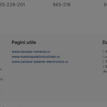
65-228-201
965-218
9
Pagini utile
D
www.danube-romania.ro
www.masinispalatindustriale.ro
Lug
www.cantare-balante-electronice.ro
T
E
te
Pr
ia
 …