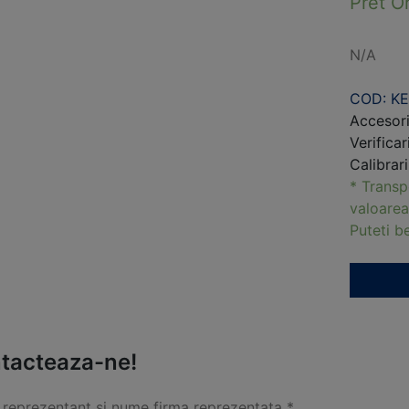
Pret O
N/A
COD: K
Accesori
Verificar
Calibrar
* Transp
valoarea
Puteti 
tacteaza-ne!
reprezentant si nume firma reprezentata *