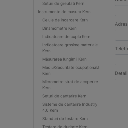
Seturi de greutati Kern
Instrumente de masura Kern
Celule de incarcare Kern
Adres
Dinamometre Kern
Indicatoare de cuplu Kern
Indicatoare grosime materiale
Telef
Kern
Măsurarea lungimii Kern
Mediu/Securitate ocupațională
Detali
Kern
Micrometre strat de acoperire
Kern
Seturi de cantarire Kern
Sisteme de cantarire Industry
4.0 Kern
Standuri de testare Kern
Testere de duritate Kern