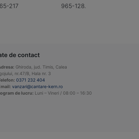
65-217
965-128.
ate de contact
Adresa:
Ghiroda, jud. Timis, Calea
ojului, nr.47/B, Hala nr. 3
elefon:
0371 232 404
mail:
vanzari@cantare-kern.ro
ogram de lucru:
Luni – Vineri / 08:00 – 16:30