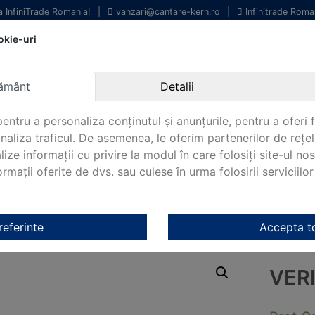
la InfiniTrade Romania!
|
vanzari@cantare-kern.ro
|
Infinitrade Roma
okie-uri
chipamente profesionale
Livrare rapida.
entru laborator.
Oriunde in Romania.
ământ
Detalii
arantie Internationala.
entru a personaliza conținutul și anunțurile, pentru a oferi f
analiza traficul. De asemenea, le oferim partenerilor de rețel
lize informații cu privire la modul în care folosiți site-ul no
mații oferite de dvs. sau culese în urma folosirii serviciilor 
NOUTATI 2024!
KERN&SOHN 180
CONTACT
e KERN 952-634
referinte
Accepta t
VER