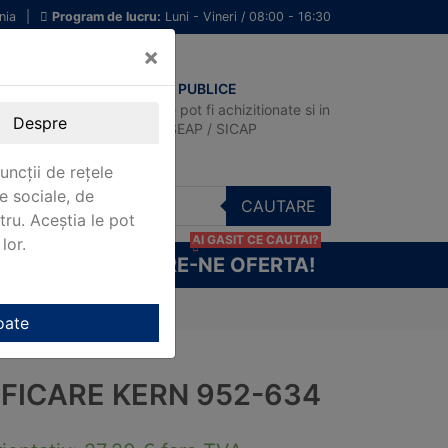
nia
|
Program de lucru:
Luni - Vineri / 08:00 - 16:30
×
ACHIZITII PUBLICE
Produsele pot fi achizitionate si in
Despre
sistemul SEAP / SICAP
uncții de rețele
e sociale, de
CAUTARE
stru. Aceștia le pot
AI GASIT CE CAUTAI?
lor.
CERE-NE OFERTA!
oate
IFICARE KERN 952-634