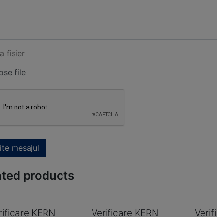
a fisier
se file
ite mesajul
ated products
rificare KERN
Verificare KERN
Veri