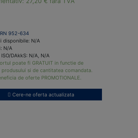
rientativ:
27,20
€
fara TVA
ERN 952-634
i disponibile: N/A
i: N/A
i ISO/DAkkS: N/A, N/A
ortul poate fi GRATUIT in functie de
 produsului si de cantitatea comandata.
beneficia de oferte PROMOTIONALE.
Cere-ne oferta actualizata