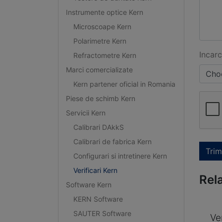
Instrumente optice Kern
Microscoape Kern
Polarimetre Kern
Incarc
Refractometre Kern
Marci comercializate
Choo
Kern partener oficial in Romania
Piese de schimb Kern
Servicii Kern
Calibrari DAkkS
Calibrari de fabrica Kern
Trim
Configurari si intretinere Kern
Verificari Kern
Rel
Software Kern
KERN Software
SAUTER Software
Ve