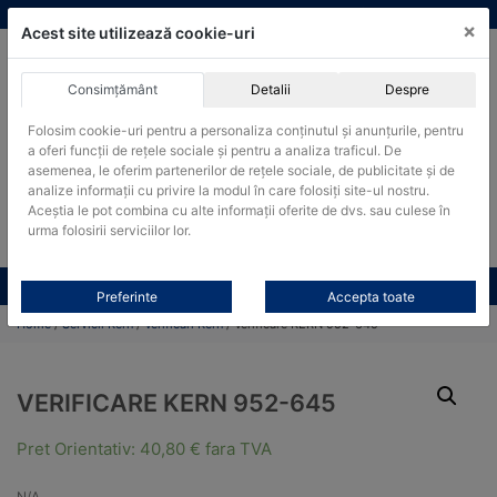
Skip
vanzari@cantare-kern.ro
|
Infinitrade Romania
×
to
Acest site utilizează cookie-uri
content
Consimțământ
Detalii
Despre
ACHIZITII PUBLICE
Folosim cookie-uri pentru a personaliza conținutul și anunțurile, pentru
Produsele pot fi achizitionate si in sistemul SEAP / SICAP
a oferi funcții de rețele sociale și pentru a analiza traficul. De
Products
asemenea, le oferim partenerilor de rețele sociale, de publicitate și de
search
CAUTARE
analize informații cu privire la modul în care folosiți site-ul nostru.
Aceștia le pot combina cu alte informații oferite de dvs. sau culese în
urma folosirii serviciilor lor.
Cere-ne oferta!
Toate produsele
CONTACT
Preferinte
Accepta toate
Home
/
Servicii Kern
/
Verificari Kern
/ Verificare KERN 952-645
VERIFICARE KERN 952-645
Pret Orientativ:
40,80
€
fara TVA
N/A