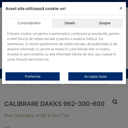
Skip
vanzari@cantare-kern.ro
|
Infinitrade Romania
×
to
Acest site utilizează cookie-uri
content
Consimțământ
Detalii
Despre
ACHIZITII PUBLICE
Folosim cookie-uri pentru a personaliza conținutul și anunțurile, pentru
Produsele pot fi achizitionate si in sistemul SEAP / SICAP
a oferi funcții de rețele sociale și pentru a analiza traficul. De
Products
asemenea, le oferim partenerilor de rețele sociale, de publicitate și de
search
CAUTARE
analize informații cu privire la modul în care folosiți site-ul nostru.
Aceștia le pot combina cu alte informații oferite de dvs. sau culese în
urma folosirii serviciilor lor.
Cere-ne oferta!
Toate produsele
CONTACT
Preferinte
Accepta toate
Home
/
Servicii Kern
/
Calibrari DAkkS
/ Calibrare DAkkS 962-300-600
CALIBRARE DAKKS 962-300-600
Pret Orientativ:
41,65
€
fara TVA
N/A