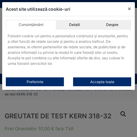
Skip
vanzari@cantare-kern.ro
|
Infinitrade Romania
×
to
Acest site utilizează cookie-uri
content
Consimțământ
Detalii
Despre
ACHIZITII PUBLICE
Folosim cookie-uri pentru a personaliza conținutul și anunțurile, pentru
Produsele pot fi achizitionate si in sistemul SEAP / SICAP
a oferi funcții de rețele sociale și pentru a analiza traficul. De
Products
asemenea, le oferim partenerilor de rețele sociale, de publicitate și de
search
CAUTARE
analize informații cu privire la modul în care folosiți site-ul nostru.
Aceștia le pot combina cu alte informații oferite de dvs. sau culese în
urma folosirii serviciilor lor.
Cere-ne oferta!
Toate produsele
CONTACT
Preferinte
Accepta toate
Home
/
Greutati de test Kern
/
Greutăți individuale Kern
/
OIML E2 Kern
/ Greutate
de test KERN 318-32
GREUTATE DE TEST KERN 318-32
Pret Orientativ:
51,00
€
fara TVA