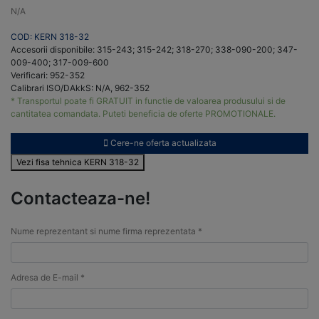
N/A
COD: KERN 318-32
Accesorii disponibile: 315-243; 315-242; 318-270; 338-090-200; 347-
009-400; 317-009-600
Verificari: 952-352
Calibrari ISO/DAkkS: N/A, 962-352
* Transportul poate fi GRATUIT in functie de valoarea produsului si de
cantitatea comandata. Puteti beneficia de oferte PROMOTIONALE.
Cere-ne oferta actualizata
Vezi fisa tehnica KERN 318-32
Contacteaza-ne!
Nume reprezentant si nume firma reprezentata *
Adresa de E-mail *