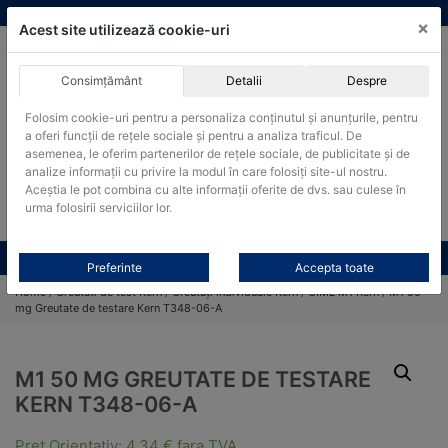
Skip
vanzari@cantare-kern.ro
|
Infinitrade Romania
×
to
Acest site utilizează cookie-uri
content
Consimțământ
Detalii
Despre
ACHIZITII PUBLICE
Folosim cookie-uri pentru a personaliza conținutul și anunțurile, pentru
Produsele pot fi achizitionate si in sistemul SEAP / SICAP
a oferi funcții de rețele sociale și pentru a analiza traficul. De
Products
asemenea, le oferim partenerilor de rețele sociale, de publicitate și de
search
CAUTARE
analize informații cu privire la modul în care folosiți site-ul nostru.
Aceștia le pot combina cu alte informații oferite de dvs. sau culese în
urma folosirii serviciilor lor.
Cere-ne oferta!
Toate produsele
CONTACT
Preferinte
Accepta toate
Home
/
Greutati de test Kern
/
Greutăți individuale Kern
/
OIML M1 Kern
/ M1 50
mg Greutate de testare Kern T348-06-A
M1 50 MG GREUTATE DE TESTARE
KERN T348-06-A
Pret Orientativ:
4,34
€
fara TVA