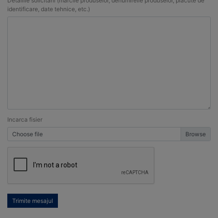
Detaliile solicitarii (marcile produselor, denumireile produselor, placute de
identificare, date tehnice, etc.)
Incarca fisier
Choose file
Trimite mesajul