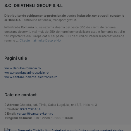
S.C. DRIATHELI GROUP S.R.L
Distribuitor de echipamente profesionale
pentru
industrie, constructii, curatenie
si HORECA
. Distributie nationala, transport gratuit.
Infinitrade Romania
nu se rezuma doar la cei peste 500 de clienti de renume,
constant deserviti, mai mult de 250 de marci comercializate atat in Romania cat si in
tari importante din Europa cat si cei peste 300 de furnizori interni si internationali de
renume …
Citeste mai multe Despre Noi
Pagini utile
www.danube-romania.ro
www.masinispalatindustriale.ro
www.cantare-balante-electronice.ro
Date de contact
Adresa:
Ghiroda, jud. Timis, Calea Lugojului, nr.47/B, Hala nr. 3
Telefon:
0371 232 404
Email:
vanzari@cantare-kern.ro
Program de lucru:
Luni – Vineri / 08:00 – 16:30