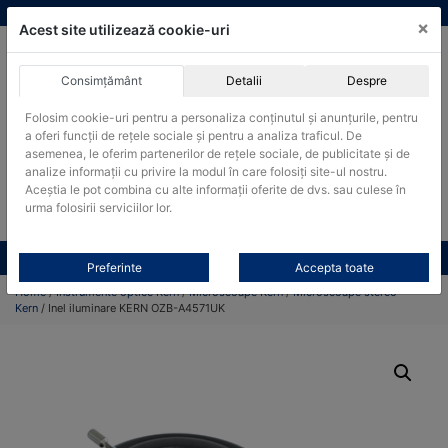
Skip
vanzari@cantare-kern.ro
|
Infinitrade Romania
×
to
Acest site utilizează cookie-uri
content
Consimțământ
Detalii
Despre
ACHIZITII PUBLICE
Folosim cookie-uri pentru a personaliza conținutul și anunțurile, pentru
Produsele pot fi achizitionate si in sistemul SEAP / SICAP
a oferi funcții de rețele sociale și pentru a analiza traficul. De
Products
asemenea, le oferim partenerilor de rețele sociale, de publicitate și de
search
CAUTARE
analize informații cu privire la modul în care folosiți site-ul nostru.
Aceștia le pot combina cu alte informații oferite de dvs. sau culese în
urma folosirii serviciilor lor.
Cere-ne oferta!
Toate produsele
CONTACT
Preferinte
Accepta toate
Home
/
Instrumente optice Kern
/
Microscoape Kern
/
Microscoape stereo
Kern
/ Inel iluminare KERN OZB-A4571UK